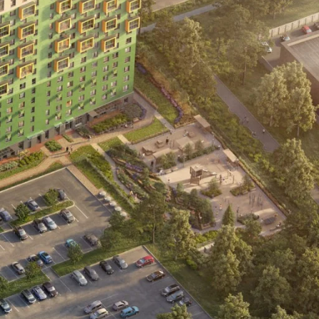
ез цвета
ртира
11 191 000 ₽
елка
0 ₽
го
11 191 000 ₽
Сохранить и закрыть