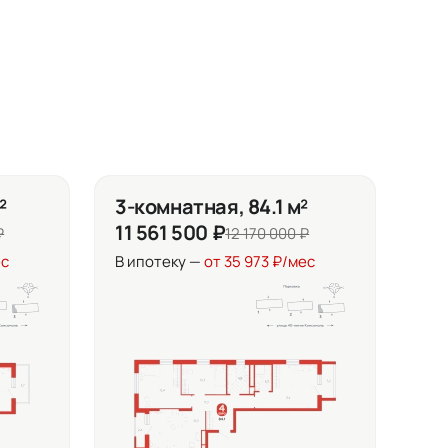
²
3-комнатная, 84.1 м²
11 561 500 ₽
₽
12 170 000 ₽
ес
В ипотеку —
от 35 973 ₽/мес