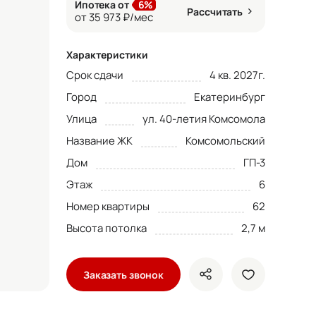
Ипотека от
6%
Рассчитать
от 35 973 ₽/мес
Характеристики
Срок сдачи
4 кв. 2027г.
Город
Екатеринбург
Улица
ул. 40-летия Комсомола
Название ЖК
Комсомольский
Дом
ГП-3
Этаж
6
Номер квартиры
62
Высота потолка
2,7 м
Заказать звонок
показать кнопки ше
добавить в 