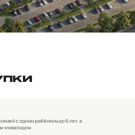
УПКИ
емей с одним ребёнком до 6 лет, а
ом-инвалидом