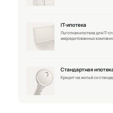
IT-ипотека
Льготная ипотека для IT-с
аккредитованных компани
Стандартная ипотек
Кредит на жильё со станд