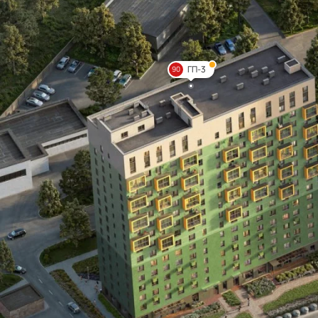
ГП-3
90