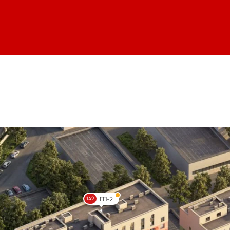
ГП-2
142
Цве