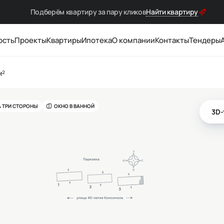
Подберём квартиру за
пару кликов
Найти квартиру
ость
Проекты
Квартиры
Ипотека
О компании
Контакты
Тендеры
м²
А ТРИ СТОРОНЫ
ОКНО В ВАННОЙ
3D-