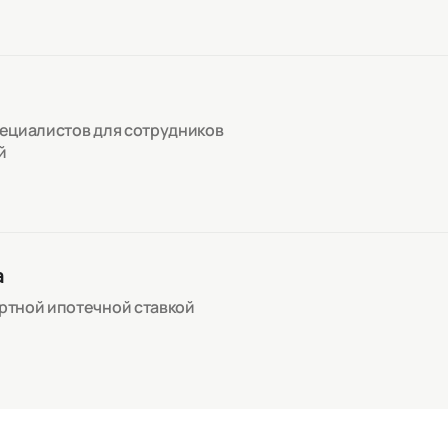
пециалистов для сотрудников
й
а
артной ипотечной ставкой