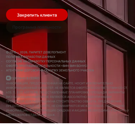
Закрепить клиента
Программа лояльности
© 2016 — 2026, ПАРИТЕТ ДЕВЕЛОПМЕНТ
ПОЛИТИКА ОБРАБОТКИ ДАННЫХ
СОГЛАСИЕ НА ОБРАБОТКУ ПЕРСОНАЛЬНЫХ ДАННЫХ
ОФЕРТА ПРОГРАММЫ ЛОЯЛЬНОСТИ «ВИН-ВИН БОНУС»
АГЕНТСКИЙ ДОГОВОР НА ПОКУПКУ ЗЕМЕЛЬНОГО УЧАСТКА
СДЕЛАНО В CEDRO
ИНФОРМАЦИЯ, ПРЕДСТАВЛЕННАЯ НА САЙТЕ, НОСИТ ИСКЛЮЧИТЕЛЬНО
ИНФОРМАЦИОННЫЙ ХАРАКТЕР, НЕ ЯВЛЯЕТСЯ ОФЕРТОЙ В СООТВЕТСТВИИ СО СТ.
435, П. 2 СТ. 437 ГК РФ. ПРЕДСТАВЛЕННЫЕ ПЛАНИРОВКИ, ПЛОЩАДИ, ВАРИАНТЫ
ВИЗУАЛИЗАЦИИ КВАРТИР НЕ ЯВЛЯЮТСЯ АБСОЛЮТНО ИДЕНТИЧНЫМИ
ПРОЕКТНОЙ ДОКУМЕНТАЦИИ НА СТРОИТЕЛЬСТВО ОБЪЕКТА. ПРЕДЛОЖЕНИЯ,
ПРЕДСТАВЛЕННЫЕ НА САЙТЕ, НЕ СУММИРУЮТСЯ МЕЖДУ СОБОЙ. ПОДРОБНУЮ
ИНФОРМАЦИЮ О ДЕЙСТВУЮЩИХ СКИДКАХ И АКЦИЯХ НЕОБХОДИМО УТОЧНЯТЬ У
МЕНЕДЖЕРОВ ОТДЕЛА ПРОДАЖ.