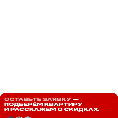
Комсомольский
Бодровски
265 объектов
Екатеринбург, ул. 40-летия
Екатеринбург, 
Комсомола
Лумумбы
от 4 005 000 ₽
от 4 509 000 ₽
ОСТАВЬТЕ ЗАЯВКУ
—
ПОДБЕРЁМ КВАРТИРУ
И РАССКАЖЕМ О СКИДКАХ.