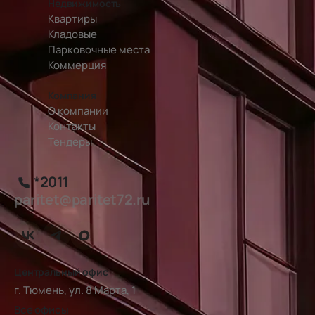
Недвижимость
Квартиры
Кладовые
Парковочные места
Коммерция
Компания
О компании
Контакты
Тендеры
*2011
paritet@paritet72.ru
Центральный офис
г. Тюмень, ул. 8 Марта, 1
Все офисы