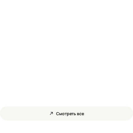
30 ИЮЛЯ 2026
18 ИЮНЯ 2026
Легкий старт в ЖК «Счастье»!
ЖК «Чисты
платину
СКИДКИ И АКЦИИ
НОВОСТИ
Смотреть все