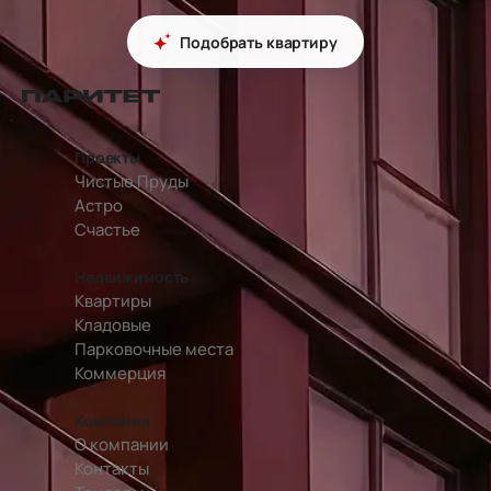
Подобрать квартиру
перейти на главную страницу
Проекты
Чистые Пруды
Астро
Счастье
Недвижимость
Квартиры
Кладовые
Парковочные места
Коммерция
Компания
О компании
Контакты