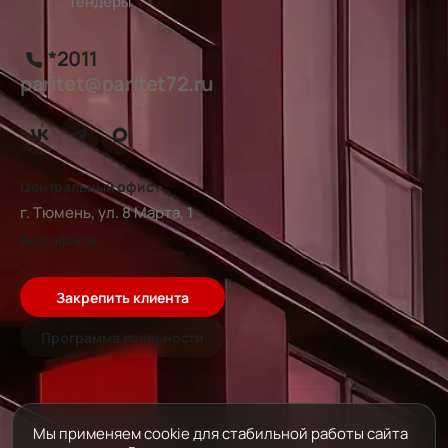
Тендеры
*2011
paritet@paritet72.ru
Центральный офис
г. Тюмень, ул. 8 Марта, 1
Все офисы
Закрепить клиента
Программа лояльности
© 2016 — 2026, ПАРИТЕТ ДЕВЕЛОПМЕНТ
Мы применяем cookie для стабильной работы сайта
ПОЛИТИКА ОБРАБОТКИ ДАННЫХ