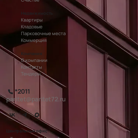
Недвижимость
Квартиры
Кладовые
Парковочные места
Коммерция
Компания
О компании
Контакты
Тендеры
*2011
paritet@paritet72.ru
Центральный офис