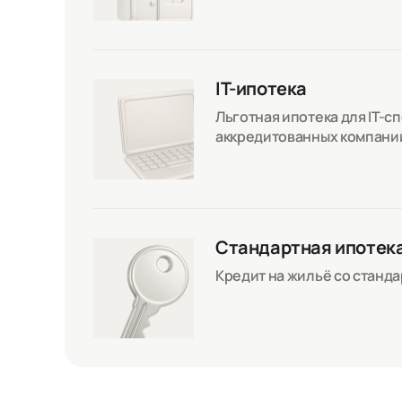
IT-ипотека
Льготная ипотека для IT-с
аккредитованных компани
Стандартная ипотек
Кредит на жильё со станд