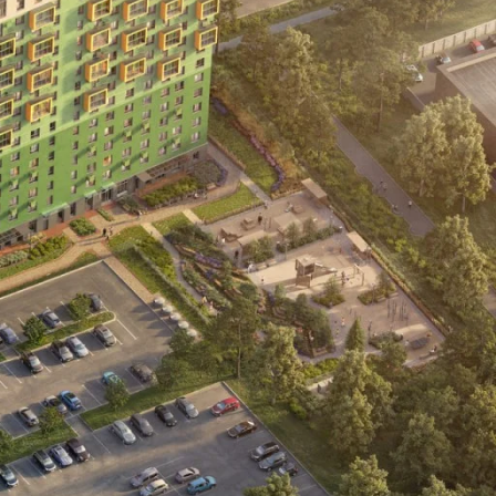
ез цвета
ртира
11 571 000 ₽
елка
0 ₽
го
11 571 000 ₽
Сохранить и закрыть