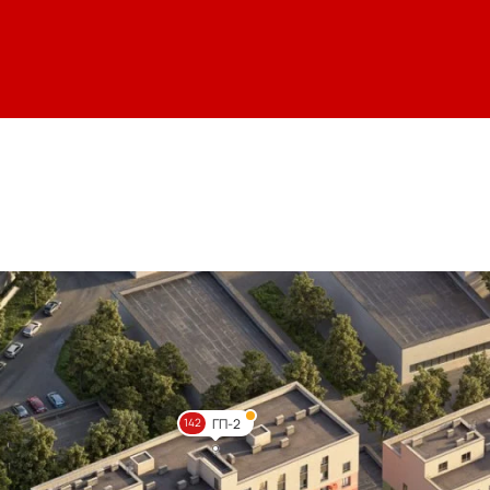
ГП-2
142
Цве