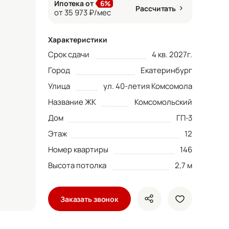
Ипотека от
6%
Рассчитать
от 35 973 ₽/мес
Характеристики
Срок сдачи
4 кв. 2027г.
Город
Екатеринбург
Улица
ул. 40-летия Комсомола
Название ЖК
Комсомольский
Дом
ГП-3
Этаж
12
Номер квартиры
146
Высота потолка
2,7 м
Заказать звонок
показать кнопки ше
добавить в 