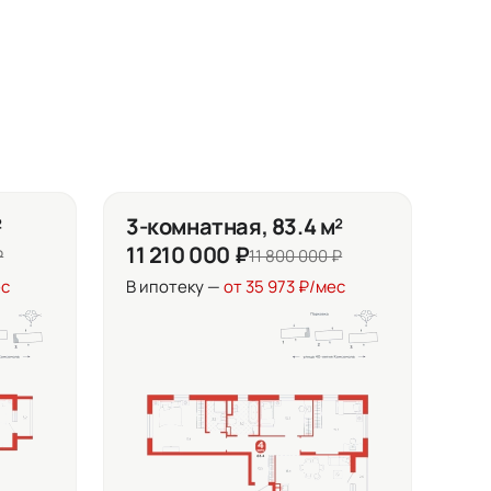
²
3-комнатная, 83.4 м²
11 210 000 ₽
₽
11 800 000 ₽
ес
В ипотеку —
от 35 973 ₽/мес