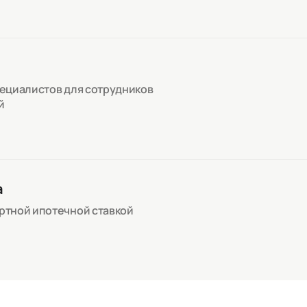
пециалистов для сотрудников
й
а
артной ипотечной ставкой