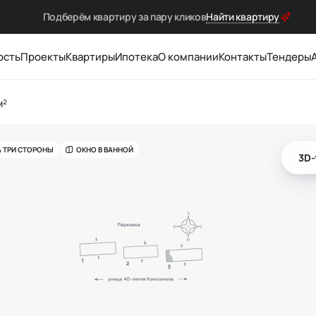
Подберём квартиру за
пару кликов
Найти квартиру
ость
Проекты
Квартиры
Ипотека
О компании
Контакты
Тендеры
м²
А ТРИ СТОРОНЫ
ОКНО В ВАННОЙ
3D-