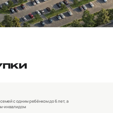
УПКИ
емей с одним ребёнком до 6 лет, а
ом-инвалидом