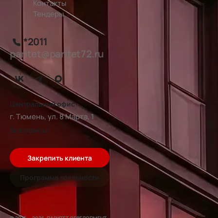
Контакты
Тендеры
*2011
paritet@paritet72.ru
Центральный офис
г. Тюмень, ул. 8 Марта, 1
Все офисы
Закрепить клиента
Программа лояльности