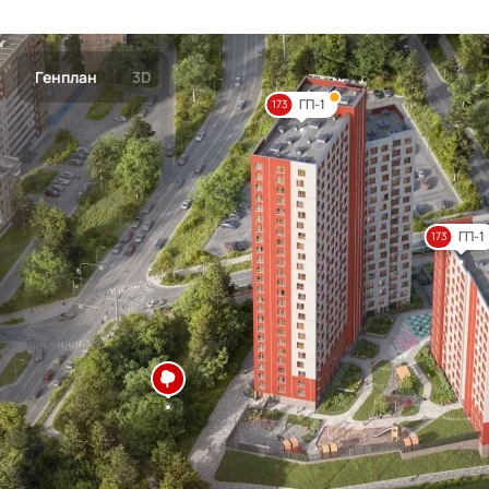
Генплан
3D
ГП-1
173
ГП-1
173