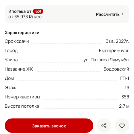
Ипотека от
6%
Рассчитать
от 35 973 ₽/мес
Характеристики
Срок сдачи
3 кв. 2027г.
Город
Екатеринбург
Улица
ул. Патриса Лумумбы
Название ЖК
Бодровский
Дом
ГП-1
Этаж
19
Номер квартиры
358
Высота потолка
2,7 м
Заказать звонок
показать кно
доба