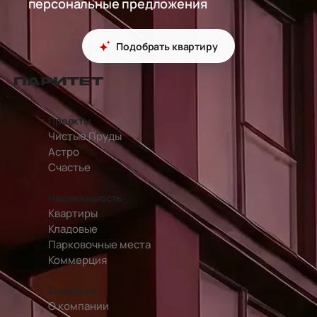
персональные предложения
Подобрать квартиру
перейти на главную страницу
Проекты
Чистые Пруды
Астро
Счастье
Недвижимость
Квартиры
Кладовые
Парковочные места
Коммерция
Компания
О компании