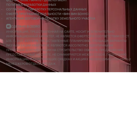
© 2016 — 2026, ПАРИТЕТ ДЕВЕЛОПМЕНТ
ПОЛИТИКА ОБРАБОТКИ ДАННЫХ
СОГЛАСИЕ НА ОБРАБОТКУ ПЕРСОНАЛЬНЫХ ДАННЫХ
ОФЕРТА ПРОГРАММЫ ЛОЯЛЬНОСТИ «ВИН-ВИН БОНУС»
АГЕНТСКИЙ ДОГОВОР НА ПОКУПКУ ЗЕМЕЛЬНОГО УЧАСТКА
СДЕЛАНО В CEDRO
ИНФОРМАЦИЯ, ПРЕДСТАВЛЕННАЯ НА САЙТЕ, НОСИТ ИСКЛЮЧИТЕЛЬНО
ИНФОРМАЦИОННЫЙ ХАРАКТЕР, НЕ ЯВЛЯЕТСЯ ОФЕРТОЙ В СООТВЕТСТВИИ СО СТ.
435, П. 2 СТ. 437 ГК РФ. ПРЕДСТАВЛЕННЫЕ ПЛАНИРОВКИ, ПЛОЩАДИ, ВАРИАНТЫ
ВИЗУАЛИЗАЦИИ КВАРТИР НЕ ЯВЛЯЮТСЯ АБСОЛЮТНО ИДЕНТИЧНЫМИ
ПРОЕКТНОЙ ДОКУМЕНТАЦИИ НА СТРОИТЕЛЬСТВО ОБЪЕКТА. ПРЕДЛОЖЕНИЯ,
ПРЕДСТАВЛЕННЫЕ НА САЙТЕ, НЕ СУММИРУЮТСЯ МЕЖДУ СОБОЙ. ПОДРОБНУЮ
ИНФОРМАЦИЮ О ДЕЙСТВУЮЩИХ СКИДКАХ И АКЦИЯХ НЕОБХОДИМО УТОЧНЯТЬ У
МЕНЕДЖЕРОВ ОТДЕЛА ПРОДАЖ.