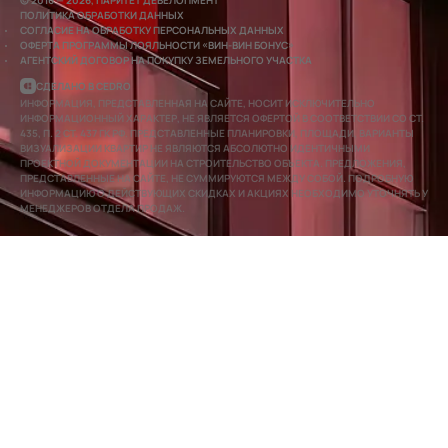
© 2016 — 2026, ПАРИТЕТ ДЕВЕЛОПМЕНТ
ПОЛИТИКА ОБРАБОТКИ ДАННЫХ
СОГЛАСИЕ НА ОБРАБОТКУ ПЕРСОНАЛЬНЫХ ДАННЫХ
ОФЕРТА ПРОГРАММЫ ЛОЯЛЬНОСТИ «ВИН-ВИН БОНУС»
АГЕНТСКИЙ ДОГОВОР НА ПОКУПКУ ЗЕМЕЛЬНОГО УЧАСТКА
СДЕЛАНО В CEDRO
ИНФОРМАЦИЯ, ПРЕДСТАВЛЕННАЯ НА САЙТЕ, НОСИТ ИСКЛЮЧИТЕЛЬНО
ИНФОРМАЦИОННЫЙ ХАРАКТЕР, НЕ ЯВЛЯЕТСЯ ОФЕРТОЙ В СООТВЕТСТВИИ СО СТ.
435, П. 2 СТ. 437 ГК РФ. ПРЕДСТАВЛЕННЫЕ ПЛАНИРОВКИ, ПЛОЩАДИ, ВАРИАНТЫ
ВИЗУАЛИЗАЦИИ КВАРТИР НЕ ЯВЛЯЮТСЯ АБСОЛЮТНО ИДЕНТИЧНЫМИ
ПРОЕКТНОЙ ДОКУМЕНТАЦИИ НА СТРОИТЕЛЬСТВО ОБЪЕКТА. ПРЕДЛОЖЕНИЯ,
ПРЕДСТАВЛЕННЫЕ НА САЙТЕ, НЕ СУММИРУЮТСЯ МЕЖДУ СОБОЙ. ПОДРОБНУЮ
ИНФОРМАЦИЮ О ДЕЙСТВУЮЩИХ СКИДКАХ И АКЦИЯХ НЕОБХОДИМО УТОЧНЯТЬ У
МЕНЕДЖЕРОВ ОТДЕЛА ПРОДАЖ.