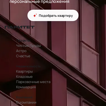
персональные предложения
Подобрать квартиру
перейти на главную страницу
Проекты
Чистые Пруды
Астро
Счастье
Недвижимость
Квартиры
Кладовые
Парковочные места
Коммерция
Компания
О компании