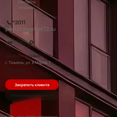
Контакты
Тендеры
*2011
paritet@paritet72.ru
Центральный офис
г. Тюмень, ул. 8 Марта, 1
Все офисы
Закрепить клиента
Программа лояльности