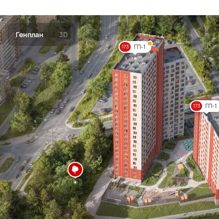
Генплан
3D
ГП-1
173
ГП-1
173