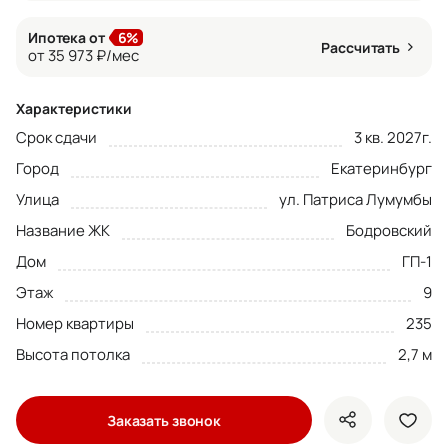
Ипотека от
6%
Рассчитать
от 35 973 ₽/мес
Характеристики
Срок сдачи
3 кв. 2027г.
Город
Екатеринбург
Улица
ул. Патриса Лумумбы
Название ЖК
Бодровский
Дом
ГП-1
Этаж
9
Номер квартиры
235
Высота потолка
2,7 м
Заказать звонок
показать кно
доба