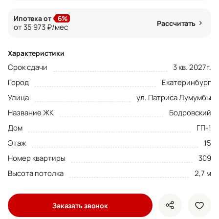
Ипотека от
6%
Рассчитать
от 35 973 ₽/мес
Характеристики
Срок сдачи
3 кв. 2027г.
Город
Екатеринбург
Улица
ул. Патриса Лумумбы
Название ЖК
Бодровский
Дом
ГП-1
Этаж
15
Номер квартиры
309
Высота потолка
2,7 м
Заказать звонок
показать кно
доба