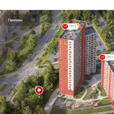
Генплан
3D
ГП-1
173
ГП-1
173