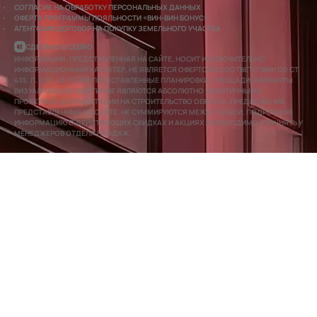
СОГЛАСИЕ НА ОБРАБОТКУ ПЕРСОНАЛЬНЫХ ДАННЫХ
ОФЕРТА ПРОГРАММЫ ЛОЯЛЬНОСТИ «ВИН-ВИН БОНУС»
АГЕНТСКИЙ ДОГОВОР НА ПОКУПКУ ЗЕМЕЛЬНОГО УЧАСТКА
СДЕЛАНО В CEDRO
ИНФОРМАЦИЯ, ПРЕДСТАВЛЕННАЯ НА САЙТЕ, НОСИТ ИСКЛЮЧИТЕЛЬНО
ИНФОРМАЦИОННЫЙ ХАРАКТЕР, НЕ ЯВЛЯЕТСЯ ОФЕРТОЙ В СООТВЕТСТВИИ СО СТ.
435, П. 2 СТ. 437 ГК РФ. ПРЕДСТАВЛЕННЫЕ ПЛАНИРОВКИ, ПЛОЩАДИ, ВАРИАНТЫ
ВИЗУАЛИЗАЦИИ КВАРТИР НЕ ЯВЛЯЮТСЯ АБСОЛЮТНО ИДЕНТИЧНЫМИ
ПРОЕКТНОЙ ДОКУМЕНТАЦИИ НА СТРОИТЕЛЬСТВО ОБЪЕКТА. ПРЕДЛОЖЕНИЯ,
ПРЕДСТАВЛЕННЫЕ НА САЙТЕ, НЕ СУММИРУЮТСЯ МЕЖДУ СОБОЙ. ПОДРОБНУЮ
ИНФОРМАЦИЮ О ДЕЙСТВУЮЩИХ СКИДКАХ И АКЦИЯХ НЕОБХОДИМО УТОЧНЯТЬ У
МЕНЕДЖЕРОВ ОТДЕЛА ПРОДАЖ.