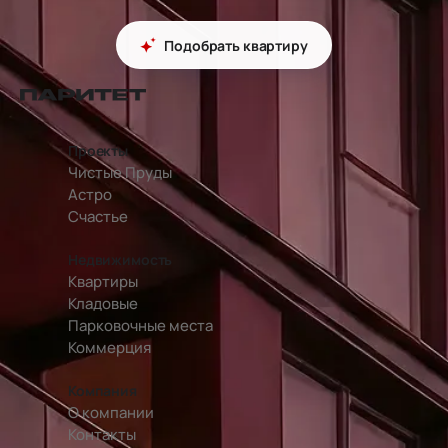
Подобрать квартиру
перейти на главную страницу
Проекты
Чистые Пруды
Астро
Счастье
Недвижимость
Квартиры
Кладовые
Парковочные места
Коммерция
Компания
О компании
Контакты