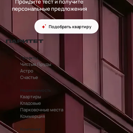
Пройдите тест и получите
персональные предложения
Подобрать квартиру
перейти на главную страницу
Проекты
Чистые Пруды
Астро
Счастье
Недвижимость
Квартиры
Кладовые
Парковочные места
Коммерция
Компания