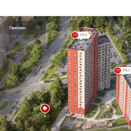
Генплан
3D
ГП-1
173
ГП-1
173