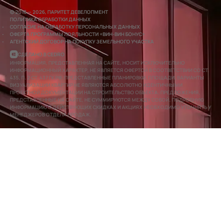
© 2016 — 2026, ПАРИТЕТ ДЕВЕЛОПМЕНТ
ПОЛИТИКА ОБРАБОТКИ ДАННЫХ
СОГЛАСИЕ НА ОБРАБОТКУ ПЕРСОНАЛЬНЫХ ДАННЫХ
ОФЕРТА ПРОГРАММЫ ЛОЯЛЬНОСТИ «ВИН-ВИН БОНУС»
АГЕНТСКИЙ ДОГОВОР НА ПОКУПКУ ЗЕМЕЛЬНОГО УЧАСТКА
СДЕЛАНО В CEDRO
ИНФОРМАЦИЯ, ПРЕДСТАВЛЕННАЯ НА САЙТЕ, НОСИТ ИСКЛЮЧИТЕЛЬНО
ИНФОРМАЦИОННЫЙ ХАРАКТЕР, НЕ ЯВЛЯЕТСЯ ОФЕРТОЙ В СООТВЕТСТВИИ СО СТ.
435, П. 2 СТ. 437 ГК РФ. ПРЕДСТАВЛЕННЫЕ ПЛАНИРОВКИ, ПЛОЩАДИ, ВАРИАНТЫ
ВИЗУАЛИЗАЦИИ КВАРТИР НЕ ЯВЛЯЮТСЯ АБСОЛЮТНО ИДЕНТИЧНЫМИ
ПРОЕКТНОЙ ДОКУМЕНТАЦИИ НА СТРОИТЕЛЬСТВО ОБЪЕКТА. ПРЕДЛОЖЕНИЯ,
ПРЕДСТАВЛЕННЫЕ НА САЙТЕ, НЕ СУММИРУЮТСЯ МЕЖДУ СОБОЙ. ПОДРОБНУЮ
ИНФОРМАЦИЮ О ДЕЙСТВУЮЩИХ СКИДКАХ И АКЦИЯХ НЕОБХОДИМО УТОЧНЯТЬ У
МЕНЕДЖЕРОВ ОТДЕЛА ПРОДАЖ.