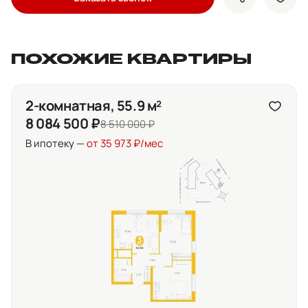
показать кно
доба
ПОХОЖИЕ КВАРТИРЫ
2-комнатная, 55.9 м²
8 084 500 ₽
8 510 000 ₽
В ипотеку —
от 35 973 ₽/мес