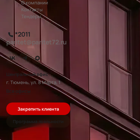
О компании
Контакты
Тендеры
*2011
paritet@paritet72.ru
Центральный офис
г. Тюмень, ул. 8 Марта, 1
Все офисы
Закрепить клиента
Программа лояльности