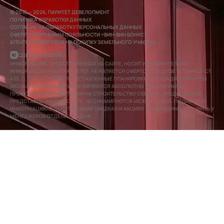
© 2016 — 2026, ПАРИТЕТ ДЕВЕЛОПМЕНТ
ПОЛИТИКА ОБРАБОТКИ ДАННЫХ
СОГЛАСИЕ НА ОБРАБОТКУ ПЕРСОНАЛЬНЫХ ДАННЫХ
ОФЕРТА ПРОГРАММЫ ЛОЯЛЬНОСТИ «ВИН-ВИН БОНУС»
АГЕНТСКИЙ ДОГОВОР НА ПОКУПКУ ЗЕМЕЛЬНОГО УЧАСТКА
СДЕЛАНО В CEDRO
ИНФОРМАЦИЯ, ПРЕДСТАВЛЕННАЯ НА САЙТЕ, НОСИТ ИСКЛЮЧИТЕЛЬНО
ИНФОРМАЦИОННЫЙ ХАРАКТЕР, НЕ ЯВЛЯЕТСЯ ОФЕРТОЙ В СООТВЕТСТВИИ СО СТ.
435, П. 2 СТ. 437 ГК РФ. ПРЕДСТАВЛЕННЫЕ ПЛАНИРОВКИ, ПЛОЩАДИ, ВАРИАНТЫ
ВИЗУАЛИЗАЦИИ КВАРТИР НЕ ЯВЛЯЮТСЯ АБСОЛЮТНО ИДЕНТИЧНЫМИ
ПРОЕКТНОЙ ДОКУМЕНТАЦИИ НА СТРОИТЕЛЬСТВО ОБЪЕКТА. ПРЕДЛОЖЕНИЯ,
ПРЕДСТАВЛЕННЫЕ НА САЙТЕ, НЕ СУММИРУЮТСЯ МЕЖДУ СОБОЙ. ПОДРОБНУЮ
ИНФОРМАЦИЮ О ДЕЙСТВУЮЩИХ СКИДКАХ И АКЦИЯХ НЕОБХОДИМО УТОЧНЯТЬ У
МЕНЕДЖЕРОВ ОТДЕЛА ПРОДАЖ.