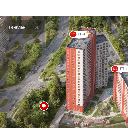
Генплан
3D
ГП-1
173
ГП-1
173