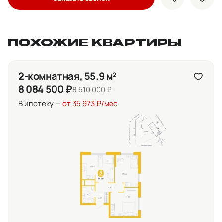
показать кно
доба
ПОХОЖИЕ КВАРТИРЫ
2-комнатная, 55.9 м²
8 084 500 ₽
8 510 000 ₽
В ипотеку —
от 35 973 ₽/мес