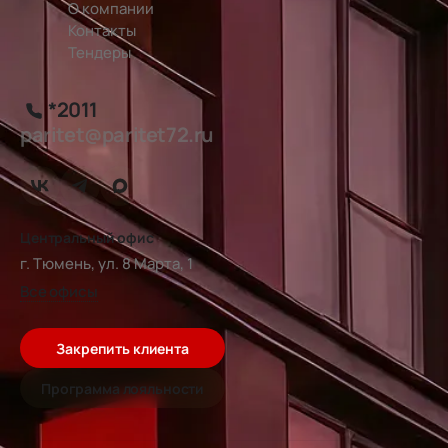
О компании
Контакты
Тендеры
*2011
paritet@paritet72.ru
Центральный офис
г. Тюмень, ул. 8 Марта, 1
Все офисы
Закрепить клиента
Программа лояльности