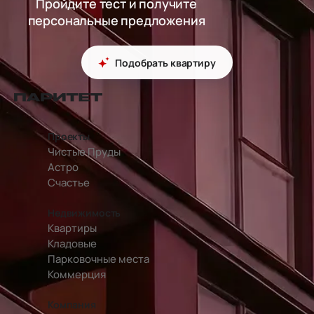
Пройдите тест и получите
персональные предложения
Подобрать квартиру
перейти на главную страницу
Проекты
Чистые Пруды
Астро
Счастье
Недвижимость
Квартиры
Кладовые
Парковочные места
Коммерция
Компания