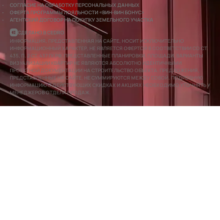
СОГЛАСИЕ НА ОБРАБОТКУ ПЕРСОНАЛЬНЫХ ДАННЫХ
ОФЕРТА ПРОГРАММЫ ЛОЯЛЬНОСТИ «ВИН-ВИН БОНУС»
АГЕНТСКИЙ ДОГОВОР НА ПОКУПКУ ЗЕМЕЛЬНОГО УЧАСТКА
СДЕЛАНО В CEDRO
ИНФОРМАЦИЯ, ПРЕДСТАВЛЕННАЯ НА САЙТЕ, НОСИТ ИСКЛЮЧИТЕЛЬНО
ИНФОРМАЦИОННЫЙ ХАРАКТЕР, НЕ ЯВЛЯЕТСЯ ОФЕРТОЙ В СООТВЕТСТВИИ СО СТ.
435, П. 2 СТ. 437 ГК РФ. ПРЕДСТАВЛЕННЫЕ ПЛАНИРОВКИ, ПЛОЩАДИ, ВАРИАНТЫ
ВИЗУАЛИЗАЦИИ КВАРТИР НЕ ЯВЛЯЮТСЯ АБСОЛЮТНО ИДЕНТИЧНЫМИ
ПРОЕКТНОЙ ДОКУМЕНТАЦИИ НА СТРОИТЕЛЬСТВО ОБЪЕКТА. ПРЕДЛОЖЕНИЯ,
ПРЕДСТАВЛЕННЫЕ НА САЙТЕ, НЕ СУММИРУЮТСЯ МЕЖДУ СОБОЙ. ПОДРОБНУЮ
ИНФОРМАЦИЮ О ДЕЙСТВУЮЩИХ СКИДКАХ И АКЦИЯХ НЕОБХОДИМО УТОЧНЯТЬ У
МЕНЕДЖЕРОВ ОТДЕЛА ПРОДАЖ.