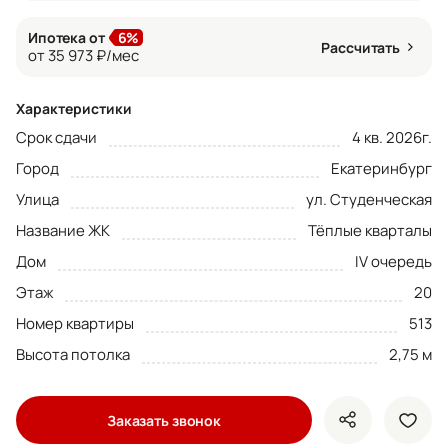
Ипотека от
6%
Рассчитать
от 35 973 ₽/мес
Характеристики
Срок сдачи
4 кв. 2026г.
Город
Екатеринбург
Улица
ул. Студенческая
Название ЖК
Тёплые кварталы
Дом
IV очередь
Этаж
20
Номер квартиры
513
Высота потолка
2,75 м
Заказать звонок
показать кно
доба