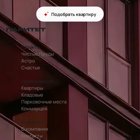
Подобрать квартиру
перейти на главную страницу
Проекты
Чистые Пруды
Астро
Счастье
Недвижимость
Квартиры
Кладовые
Парковочные места
Коммерция
Компания
О компании
Контакты