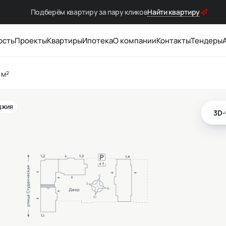
Подберём квартиру за
пару кликов
Найти квартиру
ость
Проекты
Квартиры
Ипотека
О компании
Контакты
Тендеры
 м²
ДЖИЯ
3D-