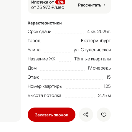
Ипотека от
6%
Рассчитать
от 35 973 ₽/мес
Характеристики
Срок сдачи
4 кв. 2026г.
Город
Екатеринбург
Улица
ул. Студенческая
Название ЖК
Тёплые кварталы
Дом
IV очередь
Этаж
15
Номер квартиры
125
Высота потолка
2,75 м
Заказать звонок
показать кнопки ше
добавить в 