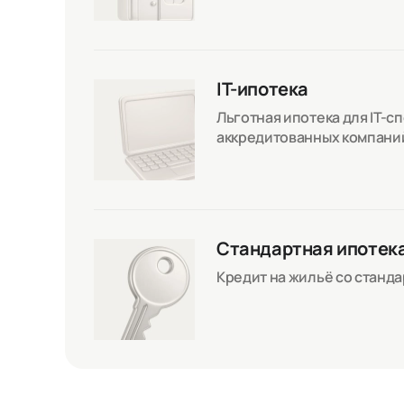
IT-ипотека
Льготная ипотека для IT-с
аккредитованных компани
Стандартная ипотек
Кредит на жильё со станд