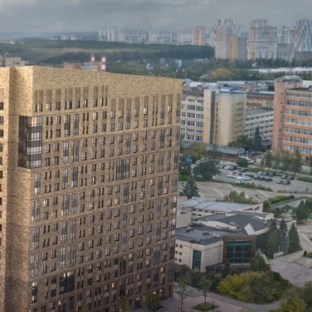
ез цвета
ртира
8 972 750 ₽
елка
0 ₽
го
8 972 750 ₽
Сохранить и закрыть