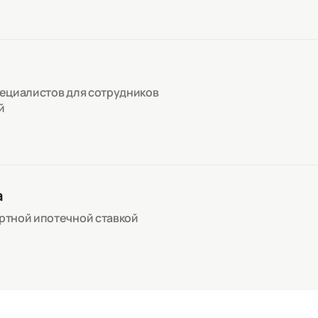
пециалистов для сотрудников
й
а
артной ипотечной ставкой