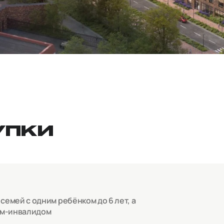
УПКИ
емей с одним ребёнком до 6 лет, а
ом-инвалидом