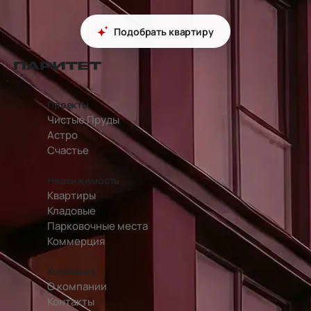
Подобрать квартиру
перейти на главную страницу
Проекты
Чистые Пруды
Астро
Счастье
Недвижимость
Квартиры
Кладовые
Парковочные места
Коммерция
Компания
О компании
Контакты