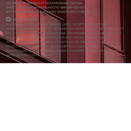
СОГЛАСИЕ НА ОБРАБОТКУ ПЕРСОНАЛЬНЫХ ДАННЫХ
ОФЕРТА ПРОГРАММЫ ЛОЯЛЬНОСТИ «ВИН-ВИН БОНУС»
АГЕНТСКИЙ ДОГОВОР НА ПОКУПКУ ЗЕМЕЛЬНОГО УЧАСТКА
СДЕЛАНО В CEDRO
ИНФОРМАЦИЯ, ПРЕДСТАВЛЕННАЯ НА САЙТЕ, НОСИТ ИСКЛЮЧИТЕЛЬНО
ИНФОРМАЦИОННЫЙ ХАРАКТЕР, НЕ ЯВЛЯЕТСЯ ОФЕРТОЙ В СООТВЕТСТВИИ СО СТ.
435, П. 2 СТ. 437 ГК РФ. ПРЕДСТАВЛЕННЫЕ ПЛАНИРОВКИ, ПЛОЩАДИ, ВАРИАНТЫ
ВИЗУАЛИЗАЦИИ КВАРТИР НЕ ЯВЛЯЮТСЯ АБСОЛЮТНО ИДЕНТИЧНЫМИ
ПРОЕКТНОЙ ДОКУМЕНТАЦИИ НА СТРОИТЕЛЬСТВО ОБЪЕКТА. ПРЕДЛОЖЕНИЯ,
ПРЕДСТАВЛЕННЫЕ НА САЙТЕ, НЕ СУММИРУЮТСЯ МЕЖДУ СОБОЙ. ПОДРОБНУЮ
ИНФОРМАЦИЮ О ДЕЙСТВУЮЩИХ СКИДКАХ И АКЦИЯХ НЕОБХОДИМО УТОЧНЯТЬ У
МЕНЕДЖЕРОВ ОТДЕЛА ПРОДАЖ.