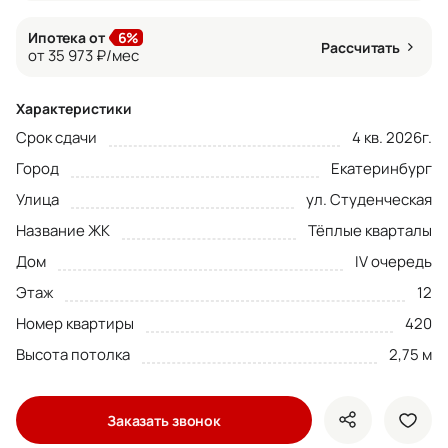
Ипотека от
6%
Рассчитать
от 35 973 ₽/мес
Характеристики
Срок сдачи
4 кв. 2026г.
Город
Екатеринбург
Улица
ул. Студенческая
Название ЖК
Тёплые кварталы
Дом
IV очередь
Этаж
12
Номер квартиры
420
Высота потолка
2,75 м
Заказать звонок
показать кно
доба