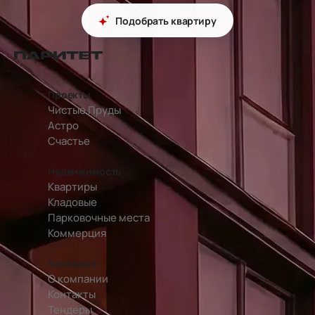
Подобрать квартиру
перейти на главную страницу
Проекты
Чистые Пруды
Астро
Счастье
Недвижимость
Квартиры
Кладовые
Парковочные места
Коммерция
Компания
О компании
Контакты
Тендеры