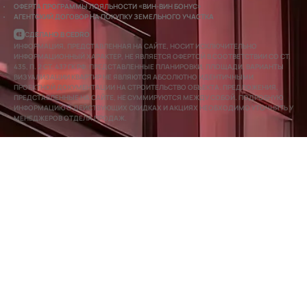
ОФЕРТА ПРОГРАММЫ ЛОЯЛЬНОСТИ «ВИН-ВИН БОНУС»
АГЕНТСКИЙ ДОГОВОР НА ПОКУПКУ ЗЕМЕЛЬНОГО УЧАСТКА
СДЕЛАНО В CEDRO
ИНФОРМАЦИЯ, ПРЕДСТАВЛЕННАЯ НА САЙТЕ, НОСИТ ИСКЛЮЧИТЕЛЬНО
ИНФОРМАЦИОННЫЙ ХАРАКТЕР, НЕ ЯВЛЯЕТСЯ ОФЕРТОЙ В СООТВЕТСТВИИ СО СТ.
435, П. 2 СТ. 437 ГК РФ. ПРЕДСТАВЛЕННЫЕ ПЛАНИРОВКИ, ПЛОЩАДИ, ВАРИАНТЫ
ВИЗУАЛИЗАЦИИ КВАРТИР НЕ ЯВЛЯЮТСЯ АБСОЛЮТНО ИДЕНТИЧНЫМИ
ПРОЕКТНОЙ ДОКУМЕНТАЦИИ НА СТРОИТЕЛЬСТВО ОБЪЕКТА. ПРЕДЛОЖЕНИЯ,
ПРЕДСТАВЛЕННЫЕ НА САЙТЕ, НЕ СУММИРУЮТСЯ МЕЖДУ СОБОЙ. ПОДРОБНУЮ
ИНФОРМАЦИЮ О ДЕЙСТВУЮЩИХ СКИДКАХ И АКЦИЯХ НЕОБХОДИМО УТОЧНЯТЬ У
МЕНЕДЖЕРОВ ОТДЕЛА ПРОДАЖ.