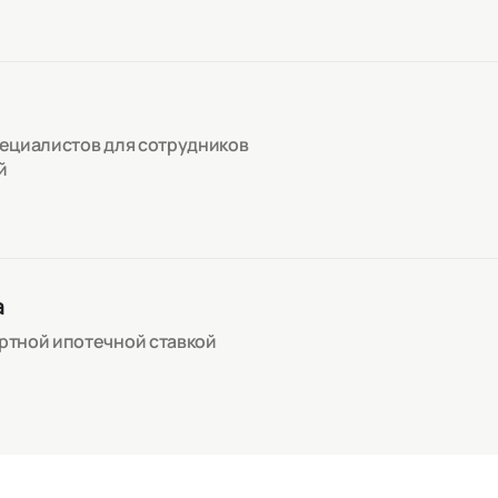
пециалистов для сотрудников
й
а
артной ипотечной ставкой