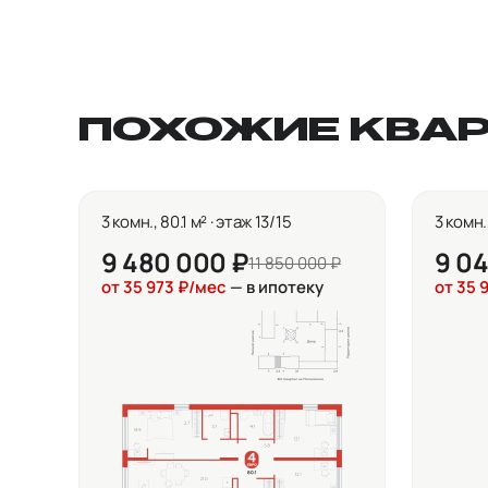
ПОХОЖИЕ КВА
3 комн., 80.1 м² · этаж 13/15
3 комн.
9 480 000 ₽
9 0
11 850 000 ₽
от 35 973 ₽/мес
— в ипотеку
от 35 