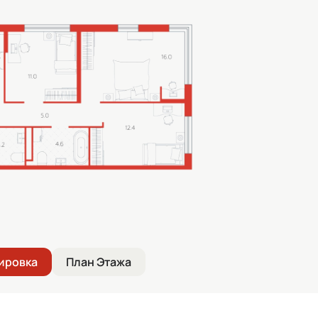
ировка
План Этажа