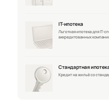
IT-ипотека
Льготная ипотека для IT-с
аккредитованных компани
Стандартная ипотек
Кредит на жильё со станд