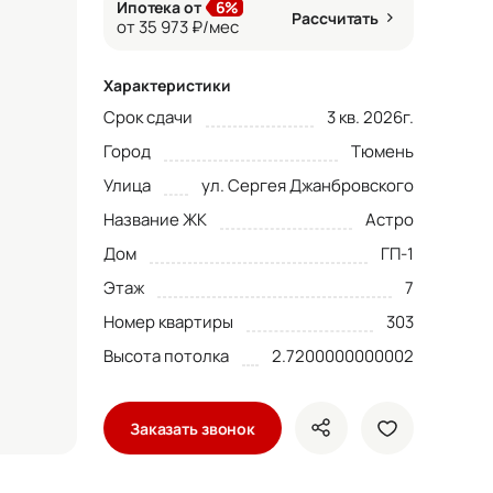
Ипотека от
6%
Рассчитать
от 35 973 ₽/мес
Характеристики
Срок сдачи
3 кв. 2026г.
Город
Тюмень
Улица
ул. Сергея Джанбровского
Название ЖК
Астро
Дом
ГП-1
Этаж
7
Номер квартиры
303
Высота потолка
2.7200000000002
Заказать звонок
показать кнопки ше
добавить в 