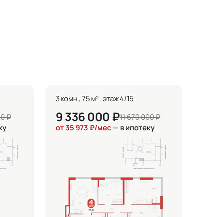
3 комн., 75 м² · этаж 4/15
9 336 000 ₽
00 ₽
11 670 000 ₽
ку
от 35 973 ₽/мес
— в ипотеку