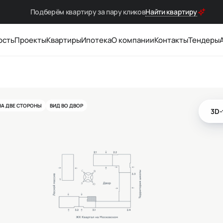
Подберём квартиру за
пару кликов
Найти квартиру
ость
Проекты
Квартиры
Ипотека
О компании
Контакты
Тендеры
НА ДВЕ СТОРОНЫ
ВИД ВО ДВОР
3D-