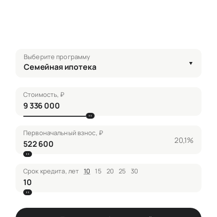
Выберите программу
Семейная ипотека
Стоимость, ₽
Первоначальный взнос, ₽
20,1%
Срок кредита, лет
10
15
20
25
30