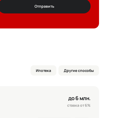
Отправить
т
ез цвета
Ипотека
Другие способы
ртира
9 336 000 ₽
елка
0 ₽
до 6 млн.
го
9 336 000 ₽
ставка от 6%