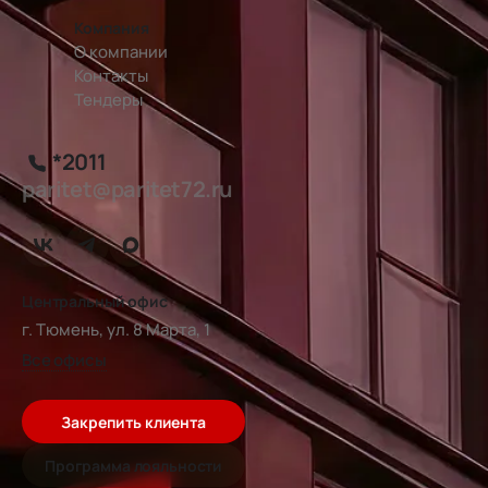
Компания
О компании
Контакты
Тендеры
*2011
paritet@paritet72.ru
Центральный офис
г. Тюмень, ул. 8 Марта, 1
Все офисы
Закрепить клиента
Программа лояльности