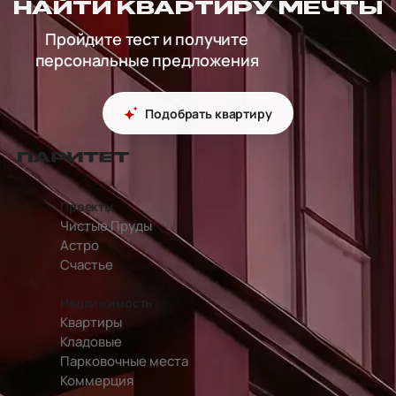
НАЙТИ КВАРТИРУ МЕЧТЫ
Пройдите тест и получите
персональные предложения
Подобрать квартиру
перейти на главную страницу
Проекты
Чистые Пруды
Астро
Счастье
Недвижимость
Квартиры
Кладовые
Парковочные места
Коммерция