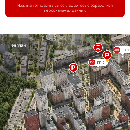
Нажимая отправить вы соглашаетесь с
обработкой
персональных данных
Генплан
ГП-1
281
ГП-2
105