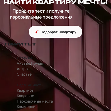
НАЙТИ КВАРТИРУ МЕЧТЫ
Пройдите тест и получите
персональные предложения
Подобрать квартиру
перейти на главную страницу
Проекты
Чистые Пруды
Астро
Счастье
Недвижимость
Квартиры
Кладовые
Парковочные места
Коммерция