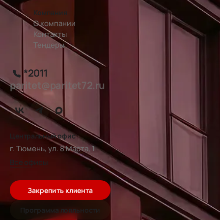
Компания
О компании
Контакты
Тендеры
*2011
paritet@paritet72.ru
Центральный офис
г. Тюмень, ул. 8 Марта, 1
Все офисы
Закрепить клиента
Программа лояльности