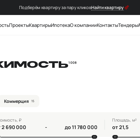
Подберём квартиру за
пару кликов
Найти квартиру
ость
Проекты
Квартиры
Ипотека
О компании
Контакты
Тендеры
ЖИМОСТЬ
1 008
Коммерция
15
оимость, ₽
Площадь, м²
т
-
до
от