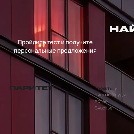
НА
Пройдите тест и получите
персональные предложения
Проекты
перейти на главную страницу
Чистые Пруды
Астро
Счастье