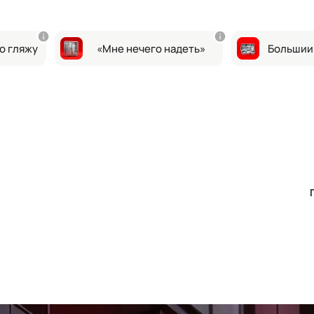
о гляжу
«Мне нечего надеть»
Большии