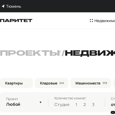
Тюмень
Недвижим
ПРОЕКТЫ
3
/
НЕДВИ
Квартиры
Кладовые
Машиноместа
414
240
339
Количество комнат
Ст
Проект
Любой
Студия
1
2
3
о