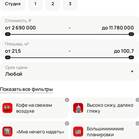
Студия
1
2
3
Стоимость, ₽
от
-
до
Площадь, м²
от
-
до
Срок сдачи
Любой
Показать все фильтры
Кофе на свежем
Высоко сижу, далеко
воздухе
гляжу
Большииииииие
«Мне нечего надеть»
планировки