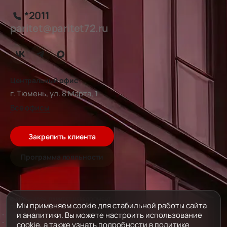
*2011
paritet@paritet72.ru
Центральный офис
г. Тюмень, ул. 8 Марта, 1
Все офисы
Закрепить клиента
Программа лояльности
© 2016 — 2026, ПАРИТЕТ ДЕВЕЛОПМЕНТ
Мы применяем cookie для стабильной работы сайта
ПОЛИТИКА ОБРАБОТКИ ДАННЫХ
и аналитики. Вы можете настроить использование
СОГЛАСИЕ НА ОБРАБОТКУ ПЕРСОНАЛЬНЫХ ДАННЫХ
ОФЕРТА ПРОГРАММЫ ЛОЯЛЬНОСТИ «ВИН-ВИН БОНУС»
cookie, а также узнать подробности в
политике