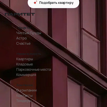
Подобрать квартиру
перейти на главную страницу
Проекты
Чистые Пруды
Астро
Счастье
Недвижимость
Квартиры
Кладовые
Парковочные места
Коммерция
Компания
О компании
Контакты
Тендеры