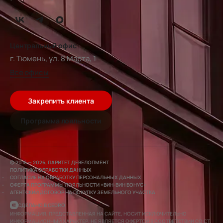
Центральный офис
г. Тюмень, ул. 8 Марта, 1
Все офисы
Закрепить клиента
Программа лояльности
© 2016 — 2026, ПАРИТЕТ ДЕВЕЛОПМЕНТ
ПОЛИТИКА ОБРАБОТКИ ДАННЫХ
СОГЛАСИЕ НА ОБРАБОТКУ ПЕРСОНАЛЬНЫХ ДАННЫХ
ОФЕРТА ПРОГРАММЫ ЛОЯЛЬНОСТИ «ВИН-ВИН БОНУС»
АГЕНТСКИЙ ДОГОВОР НА ПОКУПКУ ЗЕМЕЛЬНОГО УЧАСТКА
СДЕЛАНО В CEDRO
ИНФОРМАЦИЯ, ПРЕДСТАВЛЕННАЯ НА САЙТЕ, НОСИТ ИСКЛЮЧИТЕЛЬНО
ИНФОРМАЦИОННЫЙ ХАРАКТЕР, НЕ ЯВЛЯЕТСЯ ОФЕРТОЙ В СООТВЕТСТВИИ СО СТ.