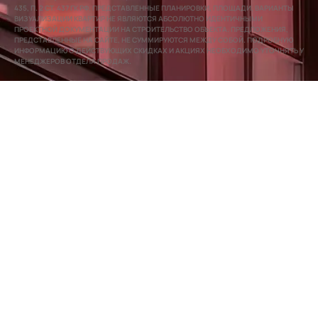
435, П. 2 СТ. 437 ГК РФ. ПРЕДСТАВЛЕННЫЕ ПЛАНИРОВКИ, ПЛОЩАДИ, ВАРИАНТЫ
ВИЗУАЛИЗАЦИИ КВАРТИР НЕ ЯВЛЯЮТСЯ АБСОЛЮТНО ИДЕНТИЧНЫМИ
ПРОЕКТНОЙ ДОКУМЕНТАЦИИ НА СТРОИТЕЛЬСТВО ОБЪЕКТА. ПРЕДЛОЖЕНИЯ,
ПРЕДСТАВЛЕННЫЕ НА САЙТЕ, НЕ СУММИРУЮТСЯ МЕЖДУ СОБОЙ. ПОДРОБНУЮ
ИНФОРМАЦИЮ О ДЕЙСТВУЮЩИХ СКИДКАХ И АКЦИЯХ НЕОБХОДИМО УТОЧНЯТЬ У
МЕНЕДЖЕРОВ ОТДЕЛА ПРОДАЖ.