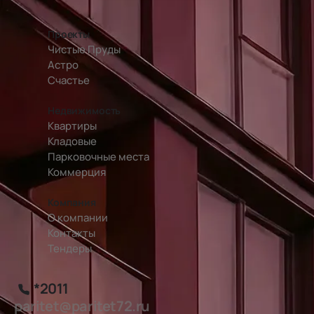
перейти на главную страницу
Проекты
Чистые Пруды
Астро
Счастье
Недвижимость
Квартиры
Кладовые
Парковочные места
Коммерция
Компания
О компании
Контакты
Тендеры
*2011
paritet@paritet72.ru