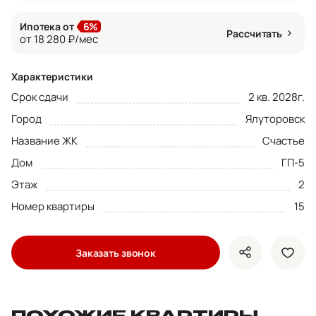
Ипотека от
6%
Рассчитать
от 18 280 ₽/мес
Характеристики
Срок сдачи
2 кв. 2028г.
Город
Ялуторовск
Название ЖК
Счастье
Дом
ГП-5
Этаж
2
Номер квартиры
15
Заказать звонок
показать кно
доба