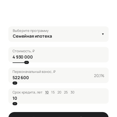
Выберите программу
Семейная ипотека
Стоимость, ₽
Первоначальный взнос, ₽
20,1%
Срок кредита, лет
10
15
20
25
30