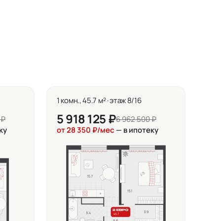
1 комн., 45.7 м² · этаж 8/16
5 918 125 ₽
 ₽
6 962 500 ₽
ку
от 28 350 ₽/мес
— в ипотеку