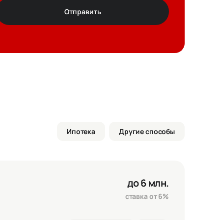
Отправить
т
ез цвета
Ипотека
Другие способы
ртира
4 930 000 ₽
елка
0 ₽
до 6 млн.
го
4 930 000 ₽
ставка от 6%