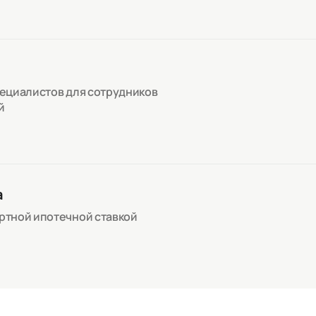
пециалистов для сотрудников
й
а
артной ипотечной ставкой