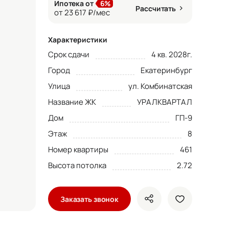
Ипотека от
6%
Рассчитать
от 23 617 ₽/мес
Характеристики
Срок сдачи
4 кв. 2028г.
Город
Екатеринбург
Улица
ул. Комбинатская
Название ЖК
УРАЛКВАРТАЛ
Дом
ГП-9
Этаж
8
Номер квартиры
461
Высота потолка
2.72
Заказать звонок
показать кнопки ше
добавить в 