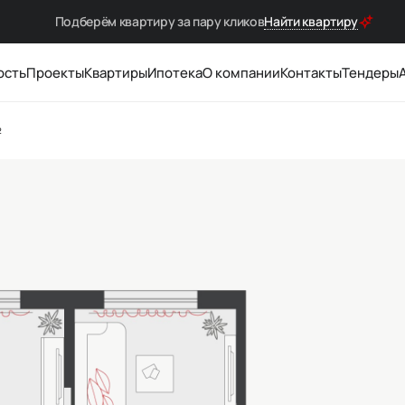
Подберём квартиру за
пару кликов
Найти квартиру
ость
Проекты
Квартиры
Ипотека
О компании
Контакты
Тендеры
²