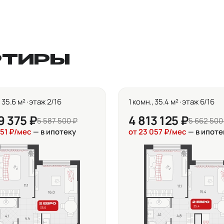
РТИРЫ
, 35.6 м² · этаж 2/16
1 комн., 35.4 м² · этаж 6/16
9 375 ₽
4 813 125 ₽
5 587 500 ₽
5 662 500
751 ₽/мес
— в ипотеку
от 23 057 ₽/мес
— в ипоте