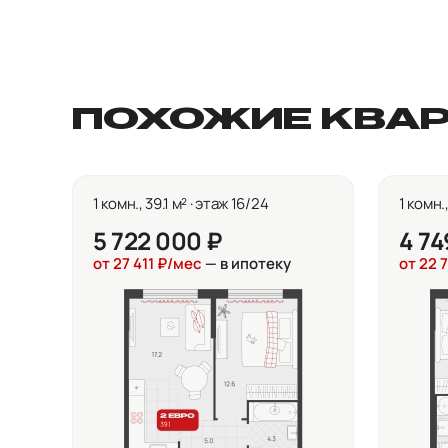
ПОХОЖИЕ КВА
1 комн., 39.1 м² · этаж 16/24
1 комн.
5 722 000 ₽
4 74
от 27 411 ₽/мес
— в ипотеку
от 22 