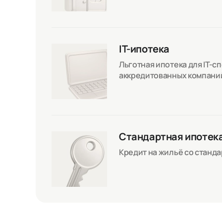
IT-ипотека
Льготная ипотека для IT-с
аккредитованных компани
Стандартная ипотек
Кредит на жильё со станд