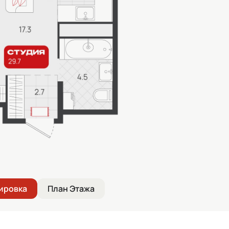
ировка
План Этажа