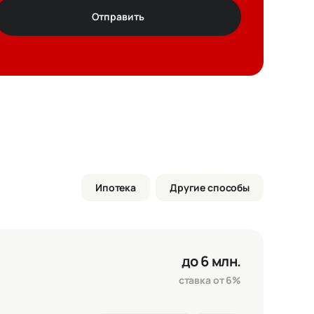
Отправить
т
ез цвета
Ипотека
Другие способы
ртира
3 973 750 ₽
елка
0 ₽
до 6 млн.
го
3 973 750 ₽
ставка от 6%