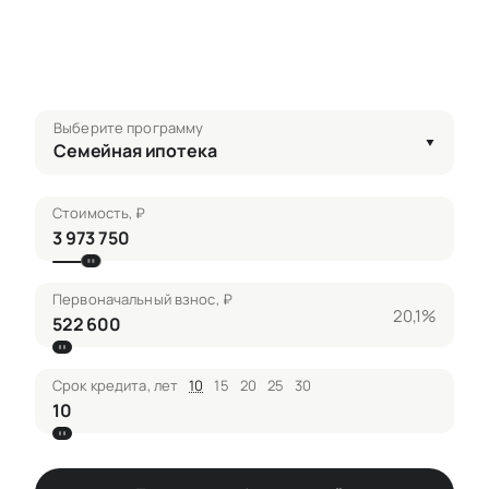
Выберите программу
Семейная ипотека
Стоимость, ₽
Первоначальный взнос, ₽
20,1%
Срок кредита, лет
10
15
20
25
30