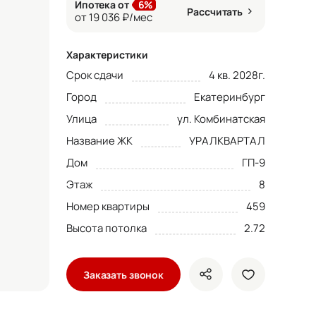
Ипотека от
6%
Рассчитать
от 19 036 ₽/мес
Характеристики
Срок сдачи
4 кв. 2028г.
Город
Екатеринбург
Улица
ул. Комбинатская
Название ЖК
УРАЛКВАРТАЛ
Дом
ГП-9
Этаж
8
Номер квартиры
459
Высота потолка
2.72
Заказать звонок
показать кнопки ше
добавить в 