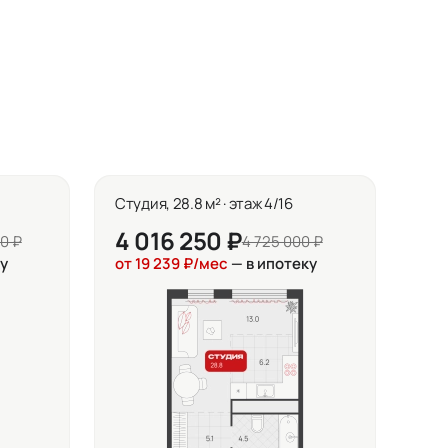
Студия, 28.8 м² · этаж 4/16
4 016 250 ₽
0 ₽
4 725 000 ₽
у
от 19 239 ₽/мес
— в ипотеку