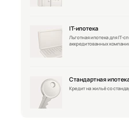
IT-ипотека
Льготная ипотека для IT-с
аккредитованных компани
Стандартная ипотек
Кредит на жильё со станд