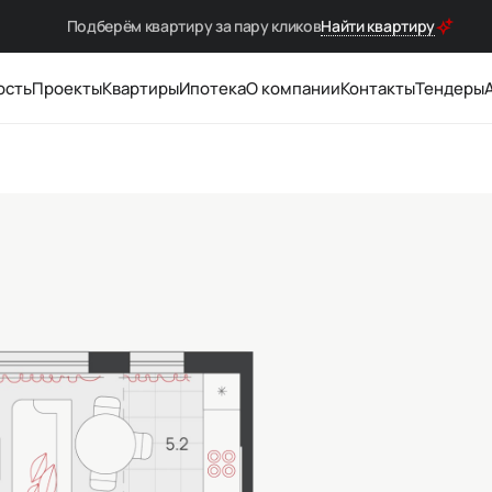
Подберём квартиру за
пару кликов
Найти квартиру
ость
Проекты
Квартиры
Ипотека
О компании
Контакты
Тендеры