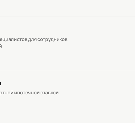
пециалистов для сотрудников
й
а
артной ипотечной ставкой