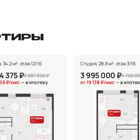
РТИРЫ
 34.2 м² · этаж 12/16
Студия, 28.8 м² · этаж 3/16
4 375 ₽
3 995 000 ₽
5 687 500 ₽
4 700 00
159 ₽/мес
— в ипотеку
от 19 138 ₽/мес
— в ипотек