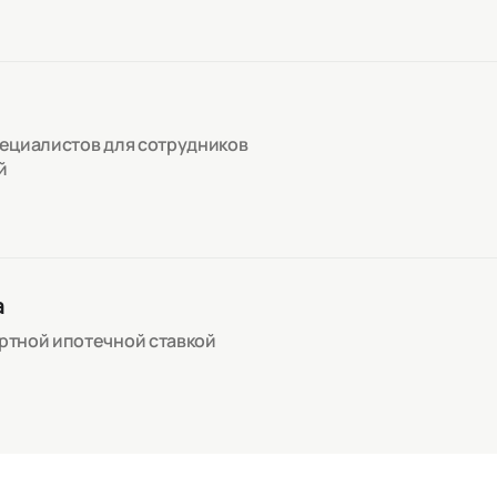
пециалистов для сотрудников
й
а
артной ипотечной ставкой