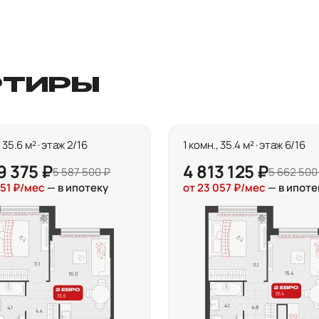
РТИРЫ
, 35.6 м² · этаж 2/16
1 комн., 35.4 м² · этаж 6/16
9 375 ₽
4 813 125 ₽
5 587 500 ₽
5 662 500
751 ₽/мес
— в ипотеку
от 23 057 ₽/мес
— в ипоте