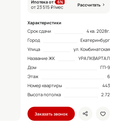
Ипотека от
6%
Рассчитать
от 23 515 ₽/мес
Характеристики
Срок сдачи
4 кв. 2028г.
Город
Екатеринбург
Улица
ул. Комбинатская
Название ЖК
УРАЛКВАРТАЛ
Дом
ГП-9
Этаж
6
Номер квартиры
443
Высота потолка
2.72
Заказать звонок
показать кнопки ше
добавить в 