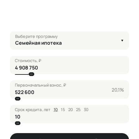
Выберите программу
Семейная ипотека
Стоимость, ₽
Первоначальный взнос, ₽
20,1%
Срок кредита, лет
10
15
20
25
30