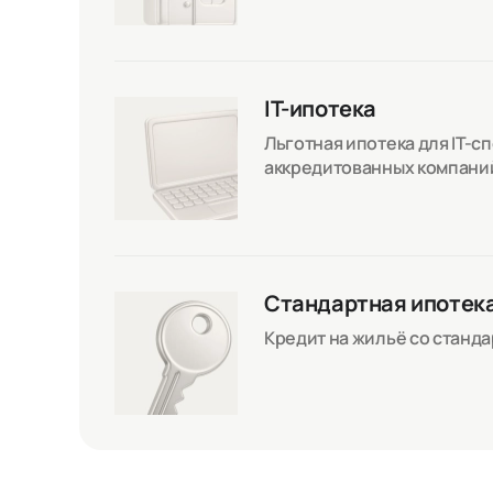
IT-ипотека
Льготная ипотека для IT-с
аккредитованных компани
Стандартная ипотек
Кредит на жильё со станд