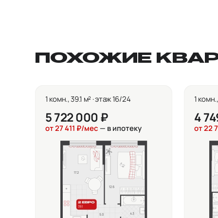
ПОХОЖИЕ КВА
1 комн., 39.1 м² · этаж 16/24
1 комн.
5 722 000 ₽
4 74
от 27 411 ₽/мес
— в ипотеку
от 22 