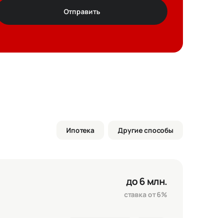
Отправить
т
ез цвета
Ипотека
Другие способы
ртира
4 908 750 ₽
елка
0 ₽
до 6 млн.
го
4 908 750 ₽
ставка от 6%