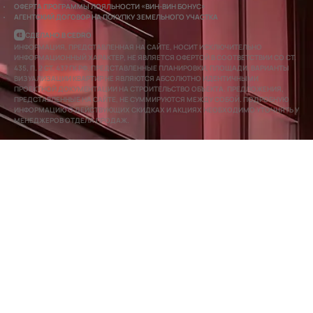
ОФЕРТА ПРОГРАММЫ ЛОЯЛЬНОСТИ «ВИН-ВИН БОНУС»
АГЕНТСКИЙ ДОГОВОР НА ПОКУПКУ ЗЕМЕЛЬНОГО УЧАСТКА
СДЕЛАНО В CEDRO
ИНФОРМАЦИЯ, ПРЕДСТАВЛЕННАЯ НА САЙТЕ, НОСИТ ИСКЛЮЧИТЕЛЬНО
ИНФОРМАЦИОННЫЙ ХАРАКТЕР, НЕ ЯВЛЯЕТСЯ ОФЕРТОЙ В СООТВЕТСТВИИ СО СТ.
435, П. 2 СТ. 437 ГК РФ. ПРЕДСТАВЛЕННЫЕ ПЛАНИРОВКИ, ПЛОЩАДИ, ВАРИАНТЫ
ВИЗУАЛИЗАЦИИ КВАРТИР НЕ ЯВЛЯЮТСЯ АБСОЛЮТНО ИДЕНТИЧНЫМИ
ПРОЕКТНОЙ ДОКУМЕНТАЦИИ НА СТРОИТЕЛЬСТВО ОБЪЕКТА. ПРЕДЛОЖЕНИЯ,
ПРЕДСТАВЛЕННЫЕ НА САЙТЕ, НЕ СУММИРУЮТСЯ МЕЖДУ СОБОЙ. ПОДРОБНУЮ
ИНФОРМАЦИЮ О ДЕЙСТВУЮЩИХ СКИДКАХ И АКЦИЯХ НЕОБХОДИМО УТОЧНЯТЬ У
МЕНЕДЖЕРОВ ОТДЕЛА ПРОДАЖ.