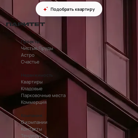
Подобрать квартиру
перейти на главную страницу
Проекты
Чистые Пруды
Астро
Счастье
Недвижимость
Квартиры
Кладовые
Парковочные места
Коммерция
Компания
О компании
Контакты
Тендеры