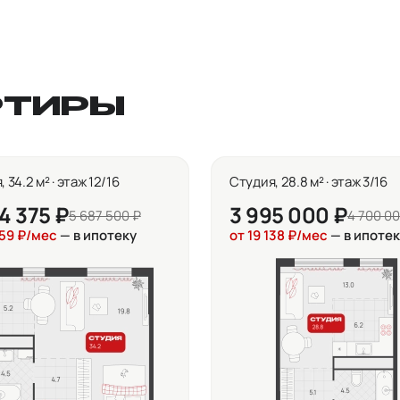
РТИРЫ
 34.2 м² · этаж 12/16
Студия, 28.8 м² · этаж 3/16
4 375 ₽
3 995 000 ₽
5 687 500 ₽
4 700 00
159 ₽/мес
— в ипотеку
от 19 138 ₽/мес
— в ипотек