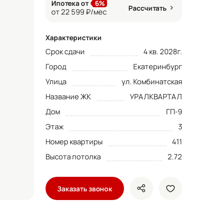
Ипотека от
6%
Рассчитать
от 22 599 ₽/мес
Характеристики
Срок сдачи
4 кв. 2028г.
Город
Екатеринбург
Улица
ул. Комбинатская
Название ЖК
УРАЛКВАРТАЛ
Дом
ГП-9
Этаж
3
Номер квартиры
411
Высота потолка
2.72
Заказать звонок
показать кнопки ше
добавить в 