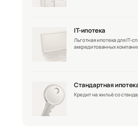
IT-ипотека
Льготная ипотека для IT-с
аккредитованных компани
Стандартная ипотек
Кредит на жильё со станд