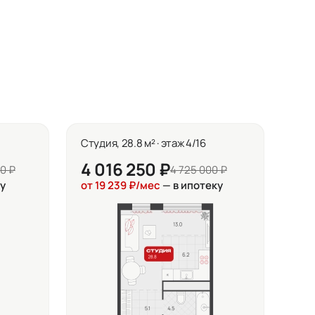
Студия, 28.8 м² · этаж 4/16
4 016 250 ₽
0 ₽
4 725 000 ₽
у
от 19 239 ₽/мес
— в ипотеку