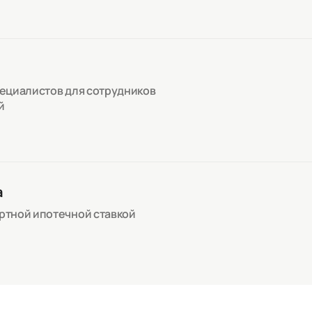
пециалистов для сотрудников
й
а
артной ипотечной ставкой