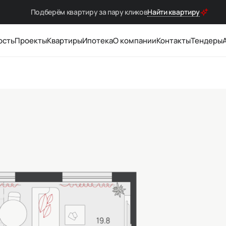
Подберём квартиру за
пару кликов
Найти квартиру
ость
Проекты
Квартиры
Ипотека
О компании
Контакты
Тендеры