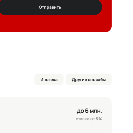
Отправить
т
ез цвета
Ипотека
Другие способы
ртира
4 717 500 ₽
елка
0 ₽
до 6 млн.
го
4 717 500 ₽
ставка от 6%