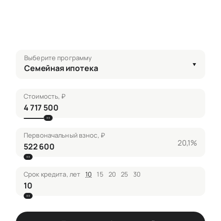
Выберите программу
Семейная ипотека
Стоимость, ₽
Первоначальный взнос, ₽
20,1%
Срок кредита, лет
10
15
20
25
30