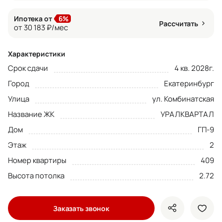
Ипотека от
6%
Рассчитать
от 30 183 ₽/мес
Характеристики
Срок сдачи
4 кв. 2028г.
Город
Екатеринбург
Улица
ул. Комбинатская
Название ЖК
УРАЛКВАРТАЛ
Дом
ГП-9
Этаж
2
Номер квартиры
409
Высота потолка
2.72
Заказать звонок
показать кно
доба