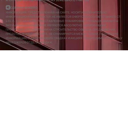
АГЕНТСКИЙ ДОГОВОР НА ПОКУПКУ ЗЕМЕЛЬНОГО УЧАСТКА
СДЕЛАНО В CEDRO
ИНФОРМАЦИЯ, ПРЕДСТАВЛЕННАЯ НА САЙТЕ, НОСИТ ИСКЛЮЧИТЕЛЬНО
ИНФОРМАЦИОННЫЙ ХАРАКТЕР, НЕ ЯВЛЯЕТСЯ ОФЕРТОЙ В СООТВЕТСТВИИ СО СТ.
435, П. 2 СТ. 437 ГК РФ. ПРЕДСТАВЛЕННЫЕ ПЛАНИРОВКИ, ПЛОЩАДИ, ВАРИАНТЫ
ВИЗУАЛИЗАЦИИ КВАРТИР НЕ ЯВЛЯЮТСЯ АБСОЛЮТНО ИДЕНТИЧНЫМИ
ПРОЕКТНОЙ ДОКУМЕНТАЦИИ НА СТРОИТЕЛЬСТВО ОБЪЕКТА. ПРЕДЛОЖЕНИЯ,
ПРЕДСТАВЛЕННЫЕ НА САЙТЕ, НЕ СУММИРУЮТСЯ МЕЖДУ СОБОЙ. ПОДРОБНУЮ
ИНФОРМАЦИЮ О ДЕЙСТВУЮЩИХ СКИДКАХ И АКЦИЯХ НЕОБХОДИМО УТОЧНЯТЬ У
МЕНЕДЖЕРОВ ОТДЕЛА ПРОДАЖ.