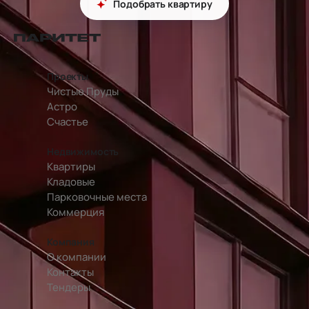
Подобрать квартиру
перейти на главную страницу
Проекты
Чистые Пруды
Астро
Счастье
Недвижимость
Квартиры
Кладовые
Парковочные места
Коммерция
Компания
О компании
Контакты
Тендеры