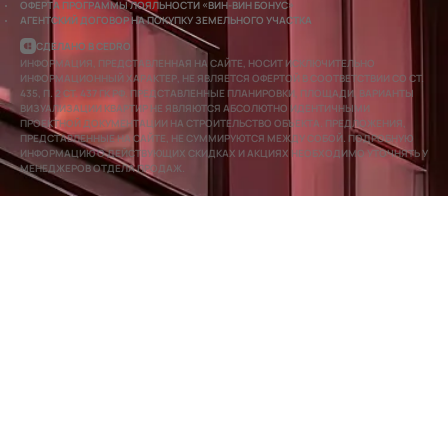
ОФЕРТА ПРОГРАММЫ ЛОЯЛЬНОСТИ «ВИН-ВИН БОНУС»
АГЕНТСКИЙ ДОГОВОР НА ПОКУПКУ ЗЕМЕЛЬНОГО УЧАСТКА
СДЕЛАНО В CEDRO
ИНФОРМАЦИЯ, ПРЕДСТАВЛЕННАЯ НА САЙТЕ, НОСИТ ИСКЛЮЧИТЕЛЬНО
ИНФОРМАЦИОННЫЙ ХАРАКТЕР, НЕ ЯВЛЯЕТСЯ ОФЕРТОЙ В СООТВЕТСТВИИ СО СТ.
435, П. 2 СТ. 437 ГК РФ. ПРЕДСТАВЛЕННЫЕ ПЛАНИРОВКИ, ПЛОЩАДИ, ВАРИАНТЫ
ВИЗУАЛИЗАЦИИ КВАРТИР НЕ ЯВЛЯЮТСЯ АБСОЛЮТНО ИДЕНТИЧНЫМИ
ПРОЕКТНОЙ ДОКУМЕНТАЦИИ НА СТРОИТЕЛЬСТВО ОБЪЕКТА. ПРЕДЛОЖЕНИЯ,
ПРЕДСТАВЛЕННЫЕ НА САЙТЕ, НЕ СУММИРУЮТСЯ МЕЖДУ СОБОЙ. ПОДРОБНУЮ
ИНФОРМАЦИЮ О ДЕЙСТВУЮЩИХ СКИДКАХ И АКЦИЯХ НЕОБХОДИМО УТОЧНЯТЬ У
МЕНЕДЖЕРОВ ОТДЕЛА ПРОДАЖ.