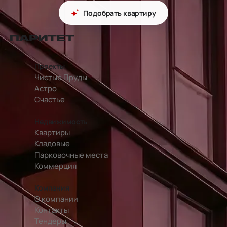
Подобрать квартиру
перейти на главную страницу
Проекты
Чистые Пруды
Астро
Счастье
Недвижимость
Квартиры
Кладовые
Парковочные места
Коммерция
Компания
О компании
Контакты
Тендеры