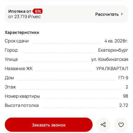
Ипотека от
6%
Рассчитать
от 23 719 ₽/мес
Характеристики
Срок сдачи
4 кв. 2028г.
Город
Екатеринбург
Улица
ул. Комбинатская
Название ЖК
УРАЛКВАРТАЛ
Дом
ГП-9
Этаж
2
Номер квартиры
98
Высота потолка
2.72
Заказать звонок
показать кно
доба