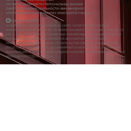
СОГЛАСИЕ НА ОБРАБОТКУ ПЕРСОНАЛЬНЫХ ДАННЫХ
ОФЕРТА ПРОГРАММЫ ЛОЯЛЬНОСТИ «ВИН-ВИН БОНУС»
АГЕНТСКИЙ ДОГОВОР НА ПОКУПКУ ЗЕМЕЛЬНОГО УЧАСТКА
СДЕЛАНО В CEDRO
ИНФОРМАЦИЯ, ПРЕДСТАВЛЕННАЯ НА САЙТЕ, НОСИТ ИСКЛЮЧИТЕЛЬНО
ИНФОРМАЦИОННЫЙ ХАРАКТЕР, НЕ ЯВЛЯЕТСЯ ОФЕРТОЙ В СООТВЕТСТВИИ СО СТ.
435, П. 2 СТ. 437 ГК РФ. ПРЕДСТАВЛЕННЫЕ ПЛАНИРОВКИ, ПЛОЩАДИ, ВАРИАНТЫ
ВИЗУАЛИЗАЦИИ КВАРТИР НЕ ЯВЛЯЮТСЯ АБСОЛЮТНО ИДЕНТИЧНЫМИ
ПРОЕКТНОЙ ДОКУМЕНТАЦИИ НА СТРОИТЕЛЬСТВО ОБЪЕКТА. ПРЕДЛОЖЕНИЯ,
ПРЕДСТАВЛЕННЫЕ НА САЙТЕ, НЕ СУММИРУЮТСЯ МЕЖДУ СОБОЙ. ПОДРОБНУЮ
ИНФОРМАЦИЮ О ДЕЙСТВУЮЩИХ СКИДКАХ И АКЦИЯХ НЕОБХОДИМО УТОЧНЯТЬ У
МЕНЕДЖЕРОВ ОТДЕЛА ПРОДАЖ.