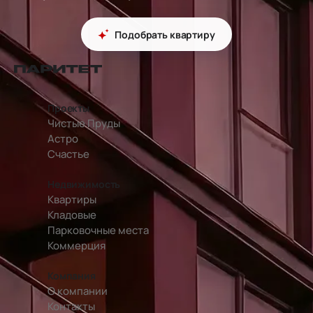
Подобрать квартиру
перейти на главную страницу
Проекты
Чистые Пруды
Астро
Счастье
Недвижимость
Квартиры
Кладовые
Парковочные места
Коммерция
Компания
О компании
Контакты