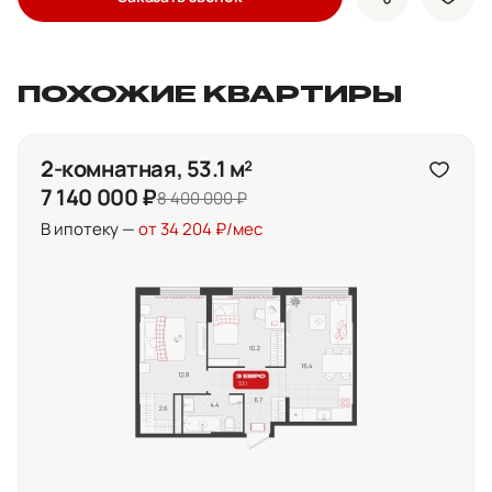
показать кно
доба
ПОХОЖИЕ КВАРТИРЫ
2-комнатная, 53.1 м²
7 140 000 ₽
8 400 000 ₽
В ипотеку —
от 34 204 ₽/мес