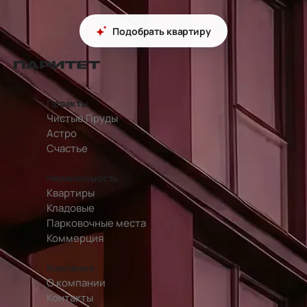
Подобрать квартиру
перейти на главную страницу
Проекты
Чистые Пруды
Астро
Счастье
Недвижимость
Квартиры
Кладовые
Парковочные места
Коммерция
Компания
О компании
Контакты