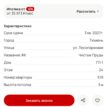
Ипотека от
6%
Рассчитать
от 35 973 ₽/мес
Характеристики
Срок сдачи
3 кв. 2027г.
Город
Тюмень
Улица
ул. Лесопарковая
Название ЖК
Чистые Пруды
Дом
ГП-1
Этаж
24
Номер квартиры
519
Высота потолка
3 м
Заказать звонок
показать кно
доба