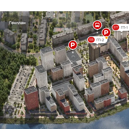
Генплан
ГП-1
277
ГП-2
105