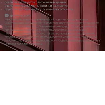
СОГЛАСИЕ НА ОБРАБОТКУ ПЕРСОНАЛЬНЫХ ДАННЫХ
ОФЕРТА ПРОГРАММЫ ЛОЯЛЬНОСТИ «ВИН-ВИН БОНУС»
АГЕНТСКИЙ ДОГОВОР НА ПОКУПКУ ЗЕМЕЛЬНОГО УЧАСТКА
СДЕЛАНО В CEDRO
ИНФОРМАЦИЯ, ПРЕДСТАВЛЕННАЯ НА САЙТЕ, НОСИТ ИСКЛЮЧИТЕЛЬНО
ИНФОРМАЦИОННЫЙ ХАРАКТЕР, НЕ ЯВЛЯЕТСЯ ОФЕРТОЙ В СООТВЕТСТВИИ СО СТ.
435, П. 2 СТ. 437 ГК РФ. ПРЕДСТАВЛЕННЫЕ ПЛАНИРОВКИ, ПЛОЩАДИ, ВАРИАНТЫ
ВИЗУАЛИЗАЦИИ КВАРТИР НЕ ЯВЛЯЮТСЯ АБСОЛЮТНО ИДЕНТИЧНЫМИ
ПРОЕКТНОЙ ДОКУМЕНТАЦИИ НА СТРОИТЕЛЬСТВО ОБЪЕКТА. ПРЕДЛОЖЕНИЯ,
ПРЕДСТАВЛЕННЫЕ НА САЙТЕ, НЕ СУММИРУЮТСЯ МЕЖДУ СОБОЙ. ПОДРОБНУЮ
ИНФОРМАЦИЮ О ДЕЙСТВУЮЩИХ СКИДКАХ И АКЦИЯХ НЕОБХОДИМО УТОЧНЯТЬ У
МЕНЕДЖЕРОВ ОТДЕЛА ПРОДАЖ.