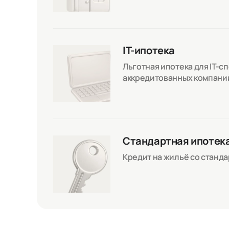
IT-ипотека
Льготная ипотека для IT-с
аккредитованных компани
Стандартная ипотек
Кредит на жильё со станд