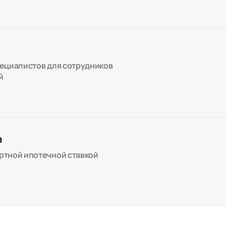
пециалистов для сотрудников
й
а
артной ипотечной ставкой