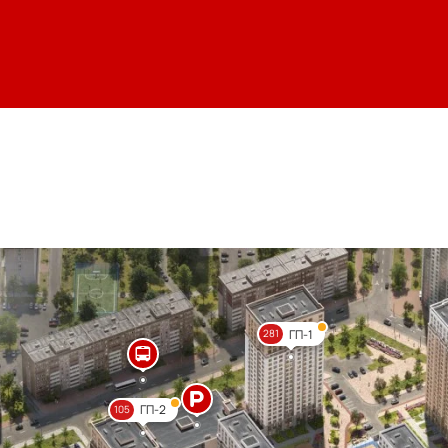
ГП-1
281
ГП-2
105
Цве