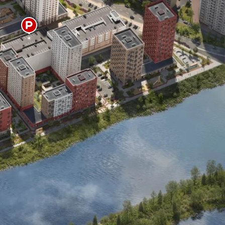
ез цвета
ртира
8 930 000 ₽
елка
0 ₽
го
8 930 000 ₽
Сохранить и закрыть