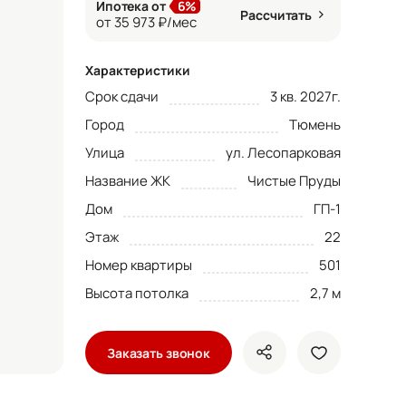
Ипотека от
6%
Рассчитать
от 35 973 ₽/мес
Характеристики
Срок сдачи
3 кв. 2027г.
Город
Тюмень
Улица
ул. Лесопарковая
Название ЖК
Чистые Пруды
Дом
ГП-1
Этаж
22
Номер квартиры
501
Высота потолка
2,7 м
Заказать звонок
показать кнопки ше
добавить в 