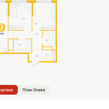
ировка
План Этажа