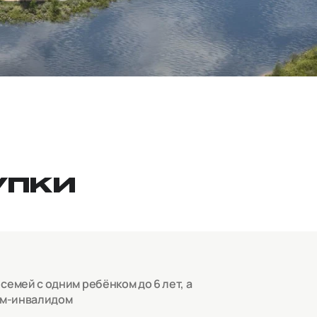
УПКИ
емей с одним ребёнком до 6 лет, а
ом-инвалидом