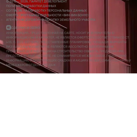
© 2016 — 2026, ПАРИТЕТ ДЕВЕЛОПМЕНТ
ПОЛИТИКА ОБРАБОТКИ ДАННЫХ
СОГЛАСИЕ НА ОБРАБОТКУ ПЕРСОНАЛЬНЫХ ДАННЫХ
ОФЕРТА ПРОГРАММЫ ЛОЯЛЬНОСТИ «ВИН-ВИН БОНУС»
АГЕНТСКИЙ ДОГОВОР НА ПОКУПКУ ЗЕМЕЛЬНОГО УЧАСТКА
СДЕЛАНО В CEDRO
ИНФОРМАЦИЯ, ПРЕДСТАВЛЕННАЯ НА САЙТЕ, НОСИТ ИСКЛЮЧИТЕЛЬНО
ИНФОРМАЦИОННЫЙ ХАРАКТЕР, НЕ ЯВЛЯЕТСЯ ОФЕРТОЙ В СООТВЕТСТВИИ СО СТ.
435, П. 2 СТ. 437 ГК РФ. ПРЕДСТАВЛЕННЫЕ ПЛАНИРОВКИ, ПЛОЩАДИ, ВАРИАНТЫ
ВИЗУАЛИЗАЦИИ КВАРТИР НЕ ЯВЛЯЮТСЯ АБСОЛЮТНО ИДЕНТИЧНЫМИ
ПРОЕКТНОЙ ДОКУМЕНТАЦИИ НА СТРОИТЕЛЬСТВО ОБЪЕКТА. ПРЕДЛОЖЕНИЯ,
ПРЕДСТАВЛЕННЫЕ НА САЙТЕ, НЕ СУММИРУЮТСЯ МЕЖДУ СОБОЙ. ПОДРОБНУЮ
ИНФОРМАЦИЮ О ДЕЙСТВУЮЩИХ СКИДКАХ И АКЦИЯХ НЕОБХОДИМО УТОЧНЯТЬ У
МЕНЕДЖЕРОВ ОТДЕЛА ПРОДАЖ.