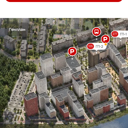
Генплан
ГП-1
277
ГП-2
105