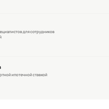
пециалистов для сотрудников
й
а
артной ипотечной ставкой