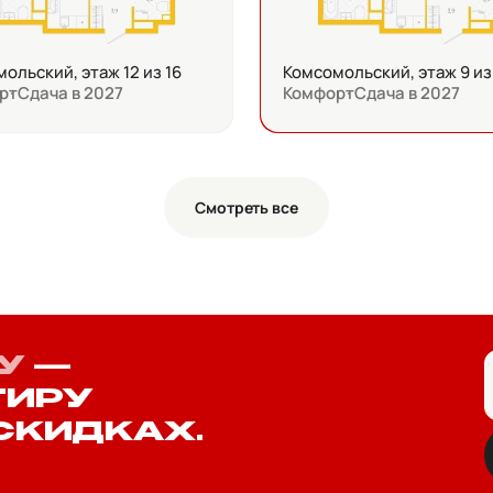
ольский, этаж 12 из 16
Комсомольский, этаж 9 из
рт
Сдача в 2027
Комфорт
Сдача в 2027
Смотреть все
У
—
ТИРУ
СКИДКАХ.