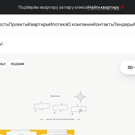
Подберём квартиру за
пару кликов
Найти квартиру
ость
Проекты
Квартиры
Ипотека
О компании
Контакты
Тендеры
м²
ЛИЦУ
ЛОДЖИЯ
3D-