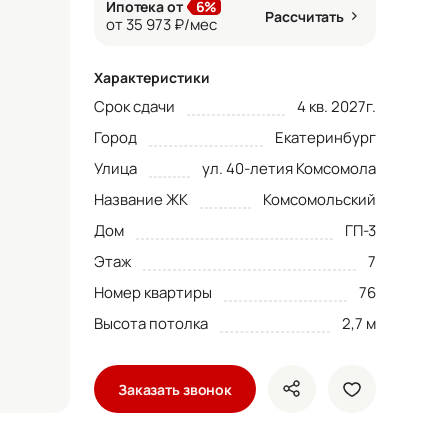
Ипотека от
6%
Рассчитать
от 35 973 ₽/мес
Характеристики
Срок сдачи
4 кв. 2027г.
Город
Екатеринбург
Улица
ул. 40-летия Комсомола
Название ЖК
Комсомольский
Дом
ГП-3
Этаж
7
Номер квартиры
76
Высота потолка
2,7 м
Заказать звонок
показать кнопки ше
добавить в 