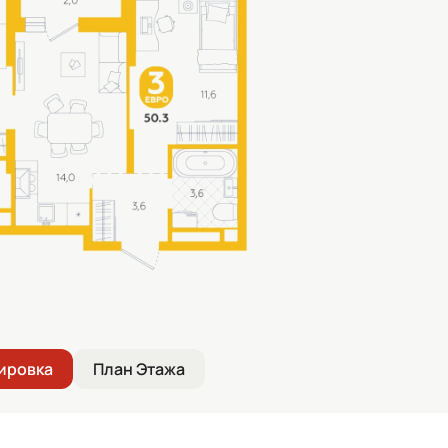
ировка
План Этажа