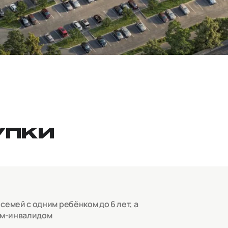
УПКИ
емей с одним ребёнком до 6 лет, а
ом-инвалидом