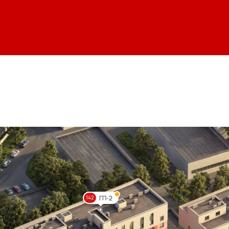
ГП-2
142
Цве