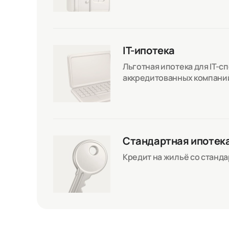
IT-ипотека
Льготная ипотека для IT-с
аккредитованных компани
Стандартная ипотек
Кредит на жильё со станд