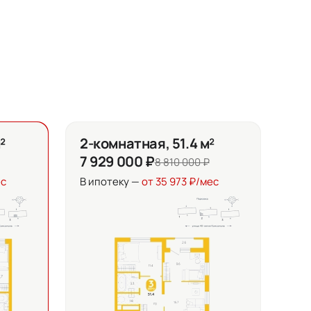
²
2-комнатная, 51.4 м²
7 929 000 ₽
8 810 000 ₽
ес
В ипотеку —
от 35 973 ₽/мес