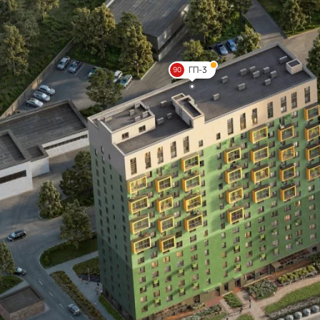
ГП-3
90