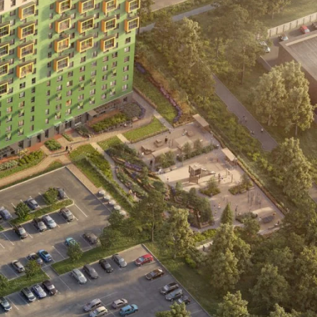
ез цвета
ртира
8 019 000 ₽
елка
0 ₽
го
8 019 000 ₽
Сохранить и закрыть