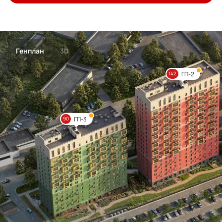
Генплан
3D
ГП-2
142
ГП-3
90