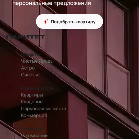
персональные предложения
Подобрать квартиру
перейти на главную страницу
Проекты
Чистые Пруды
Астро
Счастье
Недвижимость
Квартиры
Кладовые
Парковочные места
Коммерция
Компания
О компании