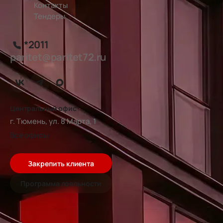
Контакты
Тендеры
*2011
paritet@paritet72.ru
Центральный офис
г. Тюмень, ул. 8 Марта, 1
Все офисы
Закрепить клиента
Программа лояльности