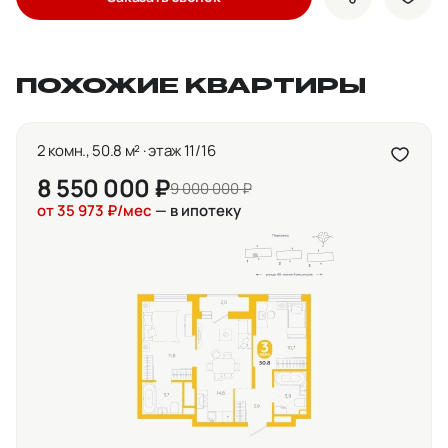
показать кно
доба
ПОХОЖИЕ КВАРТИРЫ
2 комн., 50.8 м² · этаж 11/16
8 550 000 ₽
9 000 000 ₽
от 35 973 ₽/мес
— в ипотеку