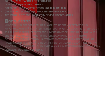
© 2016 — 2026, ПАРИТЕТ ДЕВЕЛОПМЕНТ
ПОЛИТИКА ОБРАБОТКИ ДАННЫХ
СОГЛАСИЕ НА ОБРАБОТКУ ПЕРСОНАЛЬНЫХ ДАННЫХ
ОФЕРТА ПРОГРАММЫ ЛОЯЛЬНОСТИ «ВИН-ВИН БОНУС»
АГЕНТСКИЙ ДОГОВОР НА ПОКУПКУ ЗЕМЕЛЬНОГО УЧАСТКА
СДЕЛАНО В CEDRO
ИНФОРМАЦИЯ, ПРЕДСТАВЛЕННАЯ НА САЙТЕ, НОСИТ ИСКЛЮЧИТЕЛЬНО
ИНФОРМАЦИОННЫЙ ХАРАКТЕР, НЕ ЯВЛЯЕТСЯ ОФЕРТОЙ В СООТВЕТСТВИИ СО СТ.
435, П. 2 СТ. 437 ГК РФ. ПРЕДСТАВЛЕННЫЕ ПЛАНИРОВКИ, ПЛОЩАДИ, ВАРИАНТЫ
ВИЗУАЛИЗАЦИИ КВАРТИР НЕ ЯВЛЯЮТСЯ АБСОЛЮТНО ИДЕНТИЧНЫМИ
ПРОЕКТНОЙ ДОКУМЕНТАЦИИ НА СТРОИТЕЛЬСТВО ОБЪЕКТА. ПРЕДЛОЖЕНИЯ,
ПРЕДСТАВЛЕННЫЕ НА САЙТЕ, НЕ СУММИРУЮТСЯ МЕЖДУ СОБОЙ. ПОДРОБНУЮ
ИНФОРМАЦИЮ О ДЕЙСТВУЮЩИХ СКИДКАХ И АКЦИЯХ НЕОБХОДИМО УТОЧНЯТЬ У
МЕНЕДЖЕРОВ ОТДЕЛА ПРОДАЖ.