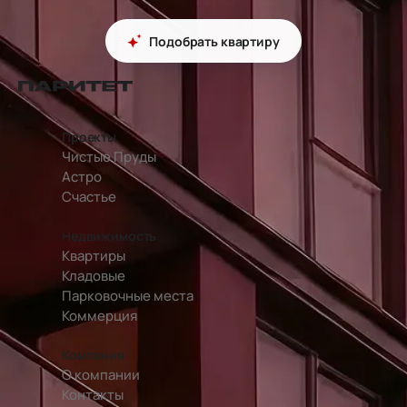
Подобрать квартиру
перейти на главную страницу
Проекты
Чистые Пруды
Астро
Счастье
Недвижимость
Квартиры
Кладовые
Парковочные места
Коммерция
Компания
О компании
Контакты