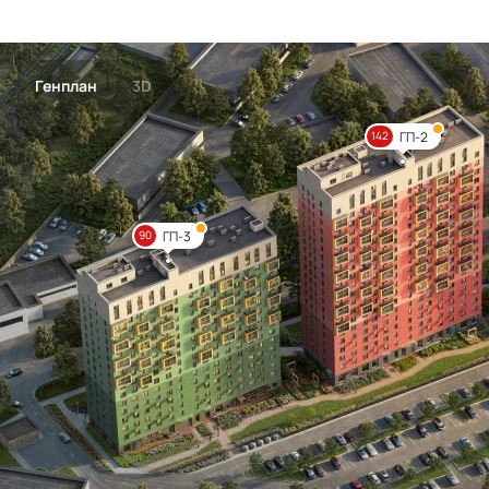
Генплан
3D
ГП-2
142
ГП-3
90