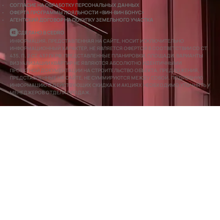
СОГЛАСИЕ НА ОБРАБОТКУ ПЕРСОНАЛЬНЫХ ДАННЫХ
ОФЕРТА ПРОГРАММЫ ЛОЯЛЬНОСТИ «ВИН-ВИН БОНУС»
АГЕНТСКИЙ ДОГОВОР НА ПОКУПКУ ЗЕМЕЛЬНОГО УЧАСТКА
СДЕЛАНО В CEDRO
ИНФОРМАЦИЯ, ПРЕДСТАВЛЕННАЯ НА САЙТЕ, НОСИТ ИСКЛЮЧИТЕЛЬНО
ИНФОРМАЦИОННЫЙ ХАРАКТЕР, НЕ ЯВЛЯЕТСЯ ОФЕРТОЙ В СООТВЕТСТВИИ СО СТ.
435, П. 2 СТ. 437 ГК РФ. ПРЕДСТАВЛЕННЫЕ ПЛАНИРОВКИ, ПЛОЩАДИ, ВАРИАНТЫ
ВИЗУАЛИЗАЦИИ КВАРТИР НЕ ЯВЛЯЮТСЯ АБСОЛЮТНО ИДЕНТИЧНЫМИ
ПРОЕКТНОЙ ДОКУМЕНТАЦИИ НА СТРОИТЕЛЬСТВО ОБЪЕКТА. ПРЕДЛОЖЕНИЯ,
ПРЕДСТАВЛЕННЫЕ НА САЙТЕ, НЕ СУММИРУЮТСЯ МЕЖДУ СОБОЙ. ПОДРОБНУЮ
ИНФОРМАЦИЮ О ДЕЙСТВУЮЩИХ СКИДКАХ И АКЦИЯХ НЕОБХОДИМО УТОЧНЯТЬ У
МЕНЕДЖЕРОВ ОТДЕЛА ПРОДАЖ.