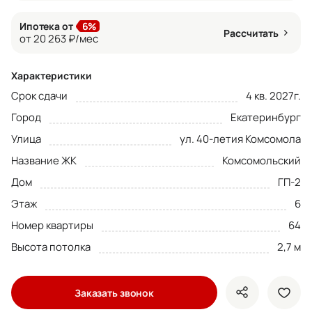
Ипотека от
6%
Рассчитать
от 20 263 ₽/мес
Характеристики
Срок сдачи
4 кв. 2027г.
Город
Екатеринбург
Улица
ул. 40-летия Комсомола
Название ЖК
Комсомольский
Дом
ГП-2
Этаж
6
Номер квартиры
64
Высота потолка
2,7 м
Заказать звонок
показать кно
доба