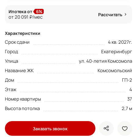
Ипотека от
6%
Рассчитать
от 20 091 ₽/мес
Характеристики
Срок сдачи
4 кв. 2027г.
Город
Екатеринбург
Улица
ул. 40-летия Комсомола
Название ЖК
Комсомольский
Дом
ГП-2
Этаж
4
Номер квартиры
37
Высота потолка
2,7 м
Заказать звонок
показать кно
доба