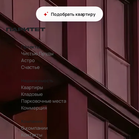
Подобрать квартиру
перейти на главную страницу
Проекты
Чистые Пруды
Астро
Счастье
Недвижимость
Квартиры
Кладовые
Парковочные места
Коммерция
Компания
О компании
Контакты