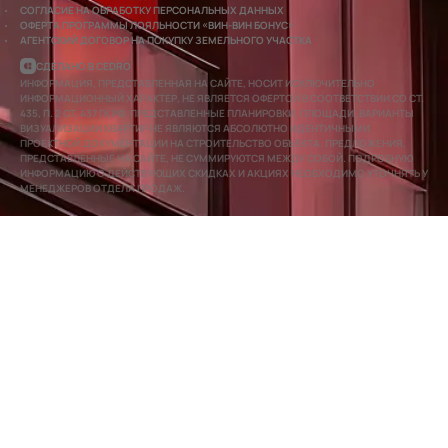
СОГЛАСИЕ НА ОБРАБОТКУ ПЕРСОНАЛЬНЫХ ДАННЫХ
ОФЕРТА ПРОГРАММЫ ЛОЯЛЬНОСТИ «ВИН-ВИН БОНУС»
АГЕНТСКИЙ ДОГОВОР НА ПОКУПКУ ЗЕМЕЛЬНОГО УЧАСТКА
СДЕЛАНО В CEDRO
ИНФОРМАЦИЯ, ПРЕДСТАВЛЕННАЯ НА САЙТЕ, НОСИТ ИСКЛЮЧИТЕЛЬНО
ИНФОРМАЦИОННЫЙ ХАРАКТЕР, НЕ ЯВЛЯЕТСЯ ОФЕРТОЙ В СООТВЕТСТВИИ СО СТ.
435, П. 2 СТ. 437 ГК РФ. ПРЕДСТАВЛЕННЫЕ ПЛАНИРОВКИ, ПЛОЩАДИ, ВАРИАНТЫ
ВИЗУАЛИЗАЦИИ КВАРТИР НЕ ЯВЛЯЮТСЯ АБСОЛЮТНО ИДЕНТИЧНЫМИ
ПРОЕКТНОЙ ДОКУМЕНТАЦИИ НА СТРОИТЕЛЬСТВО ОБЪЕКТА. ПРЕДЛОЖЕНИЯ,
ПРЕДСТАВЛЕННЫЕ НА САЙТЕ, НЕ СУММИРУЮТСЯ МЕЖДУ СОБОЙ. ПОДРОБНУЮ
ИНФОРМАЦИЮ О ДЕЙСТВУЮЩИХ СКИДКАХ И АКЦИЯХ НЕОБХОДИМО УТОЧНЯТЬ У
МЕНЕДЖЕРОВ ОТДЕЛА ПРОДАЖ.