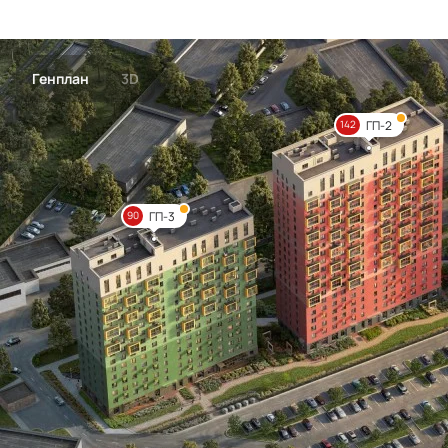
Генплан
3D
ГП-2
142
ГП-3
90