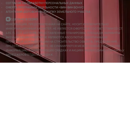
СОГЛАСИЕ НА ОБРАБОТКУ ПЕРСОНАЛЬНЫХ ДАННЫХ
ОФЕРТА ПРОГРАММЫ ЛОЯЛЬНОСТИ «ВИН-ВИН БОНУС»
АГЕНТСКИЙ ДОГОВОР НА ПОКУПКУ ЗЕМЕЛЬНОГО УЧАСТКА
СДЕЛАНО В CEDRO
ИНФОРМАЦИЯ, ПРЕДСТАВЛЕННАЯ НА САЙТЕ, НОСИТ ИСКЛЮЧИТЕЛЬНО
ИНФОРМАЦИОННЫЙ ХАРАКТЕР, НЕ ЯВЛЯЕТСЯ ОФЕРТОЙ В СООТВЕТСТВИИ СО СТ.
435, П. 2 СТ. 437 ГК РФ. ПРЕДСТАВЛЕННЫЕ ПЛАНИРОВКИ, ПЛОЩАДИ, ВАРИАНТЫ
ВИЗУАЛИЗАЦИИ КВАРТИР НЕ ЯВЛЯЮТСЯ АБСОЛЮТНО ИДЕНТИЧНЫМИ
ПРОЕКТНОЙ ДОКУМЕНТАЦИИ НА СТРОИТЕЛЬСТВО ОБЪЕКТА. ПРЕДЛОЖЕНИЯ,
ПРЕДСТАВЛЕННЫЕ НА САЙТЕ, НЕ СУММИРУЮТСЯ МЕЖДУ СОБОЙ. ПОДРОБНУЮ
ИНФОРМАЦИЮ О ДЕЙСТВУЮЩИХ СКИДКАХ И АКЦИЯХ НЕОБХОДИМО УТОЧНЯТЬ У
МЕНЕДЖЕРОВ ОТДЕЛА ПРОДАЖ.