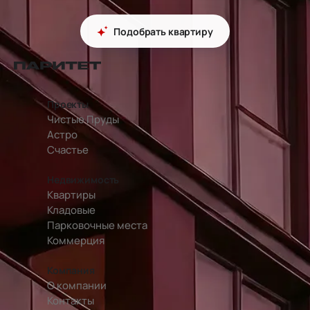
Подобрать квартиру
перейти на главную страницу
Проекты
Чистые Пруды
Астро
Счастье
Недвижимость
Квартиры
Кладовые
Парковочные места
Коммерция
Компания
О компании
Контакты