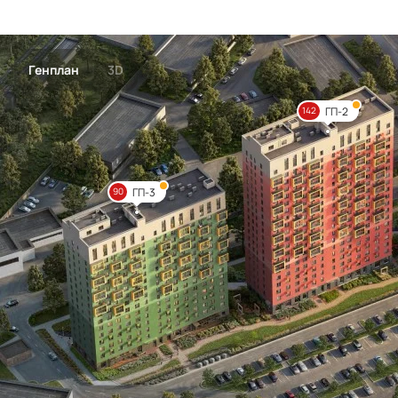
Генплан
3D
ГП-2
142
ГП-3
90