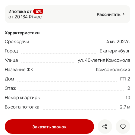
Ипотека от
6%
Рассчитать
от 20 134 ₽/мес
Характеристики
Срок сдачи
4 кв. 2027г.
Город
Екатеринбург
Улица
ул. 40-летия Комсомола
Название ЖК
Комсомольский
Дом
ГП-2
Этаж
2
Номер квартиры
10
Высота потолка
2,7 м
Заказать звонок
показать кно
доба