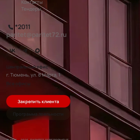
Контакты
Тендеры
*2011
paritet@paritet72.ru
Центральный офис
г. Тюмень, ул. 8 Марта, 1
Все офисы
Закрепить клиента
Программа лояльности