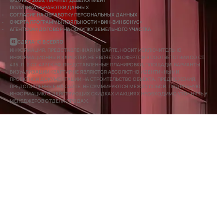
© 2016 — 2026, ПАРИТЕТ ДЕВЕЛОПМЕНТ
ПОЛИТИКА ОБРАБОТКИ ДАННЫХ
СОГЛАСИЕ НА ОБРАБОТКУ ПЕРСОНАЛЬНЫХ ДАННЫХ
ОФЕРТА ПРОГРАММЫ ЛОЯЛЬНОСТИ «ВИН-ВИН БОНУС»
АГЕНТСКИЙ ДОГОВОР НА ПОКУПКУ ЗЕМЕЛЬНОГО УЧАСТКА
СДЕЛАНО В CEDRO
ИНФОРМАЦИЯ, ПРЕДСТАВЛЕННАЯ НА САЙТЕ, НОСИТ ИСКЛЮЧИТЕЛЬНО
ИНФОРМАЦИОННЫЙ ХАРАКТЕР, НЕ ЯВЛЯЕТСЯ ОФЕРТОЙ В СООТВЕТСТВИИ СО СТ.
435, П. 2 СТ. 437 ГК РФ. ПРЕДСТАВЛЕННЫЕ ПЛАНИРОВКИ, ПЛОЩАДИ, ВАРИАНТЫ
ВИЗУАЛИЗАЦИИ КВАРТИР НЕ ЯВЛЯЮТСЯ АБСОЛЮТНО ИДЕНТИЧНЫМИ
ПРОЕКТНОЙ ДОКУМЕНТАЦИИ НА СТРОИТЕЛЬСТВО ОБЪЕКТА. ПРЕДЛОЖЕНИЯ,
ПРЕДСТАВЛЕННЫЕ НА САЙТЕ, НЕ СУММИРУЮТСЯ МЕЖДУ СОБОЙ. ПОДРОБНУЮ
ИНФОРМАЦИЮ О ДЕЙСТВУЮЩИХ СКИДКАХ И АКЦИЯХ НЕОБХОДИМО УТОЧНЯТЬ У
МЕНЕДЖЕРОВ ОТДЕЛА ПРОДАЖ.