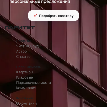
персональные предложения
Подобрать квартиру
перейти на главную страницу
Проекты
Чистые Пруды
Астро
Счастье
Недвижимость
Квартиры
Кладовые
Парковочные места
Коммерция
Компания
О компании