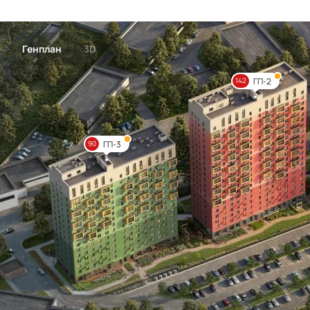
Генплан
3D
ГП-2
142
ГП-3
90