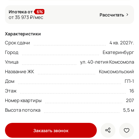
Ипотека от
6%
Рассчитать
от 35 973 ₽/мес
Характеристики
Срок сдачи
4 кв. 2027г.
Город
Екатеринбург
Улица
ул. 40-летия Комсомола
Название ЖК
Комсомольский
Дом
ГП-1
Этаж
16
Номер квартиры
207
Высота потолка
5,5 м
Заказать звонок
показать кно
доба