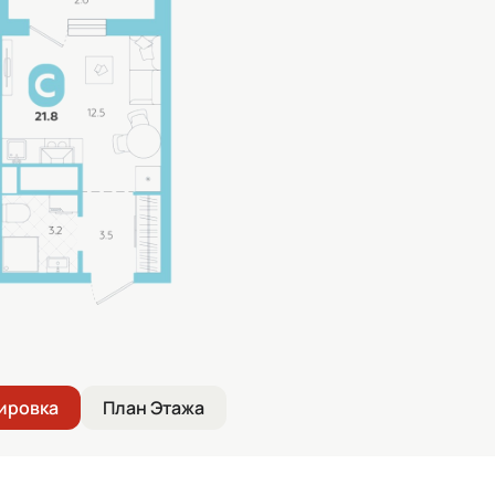
ировка
План Этажа