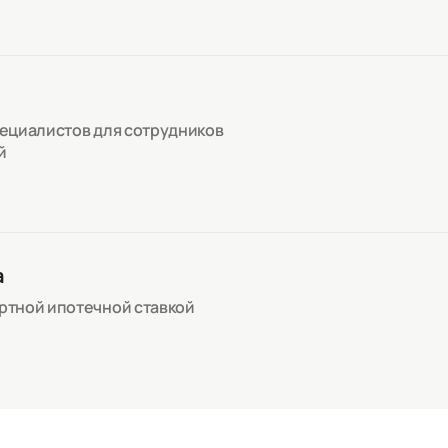
пециалистов для сотрудников
й
а
артной ипотечной ставкой