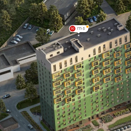
ГП-3
90