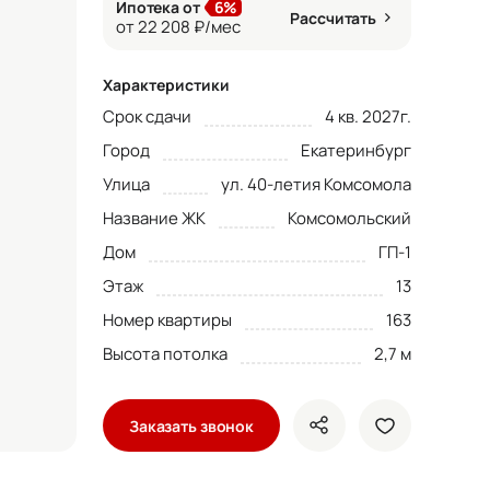
Ипотека от
6%
Рассчитать
от 22 208 ₽/мес
Характеристики
Срок сдачи
4 кв. 2027г.
Город
Екатеринбург
Улица
ул. 40-летия Комсомола
Название ЖК
Комсомольский
Дом
ГП-1
Этаж
13
Номер квартиры
163
Высота потолка
2,7 м
Заказать звонок
показать кнопки ше
добавить в 