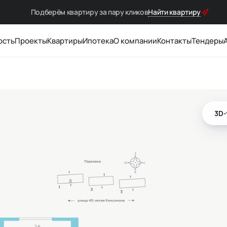
Подберём квартиру за
пару кликов
Найти квартиру
ость
Проекты
Квартиры
Ипотека
О компании
Контакты
Тендеры
3D-