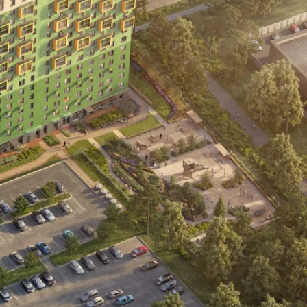
ез цвета
ртира
4 636 000 ₽
елка
0 ₽
го
4 636 000 ₽
Сохранить и закрыть