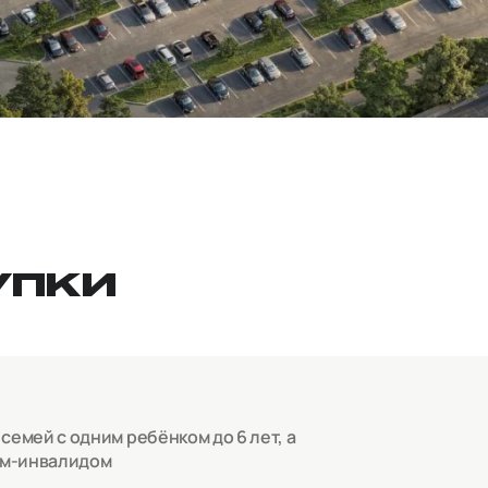
УПКИ
емей с одним ребёнком до 6 лет, а
ом-инвалидом