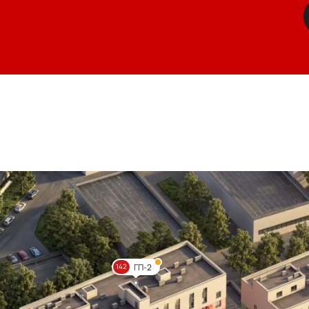
ГП-2
142
Цве