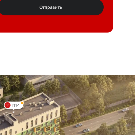
Отправить
ГП-1
85
т