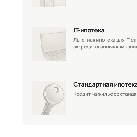
IT-ипотека
Льготная ипотека для IT-с
аккредитованных компани
Стандартная ипотек
Кредит на жильё со станд