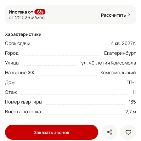
Ипотека от
6%
Рассчитать
от 22 026 ₽/мес
Характеристики
Срок сдачи
4 кв. 2027г.
Город
Екатеринбург
Улица
ул. 40-летия Комсомола
Название ЖК
Комсомольский
Дом
ГП-1
Этаж
11
Номер квартиры
135
Высота потолка
2,7 м
Заказать звонок
показать кно
доба