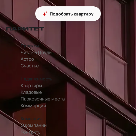
Подобрать квартиру
перейти на главную страницу
Проекты
Чистые Пруды
Астро
Счастье
Недвижимость
Квартиры
Кладовые
Парковочные места
Коммерция
Компания
О компании
Контакты