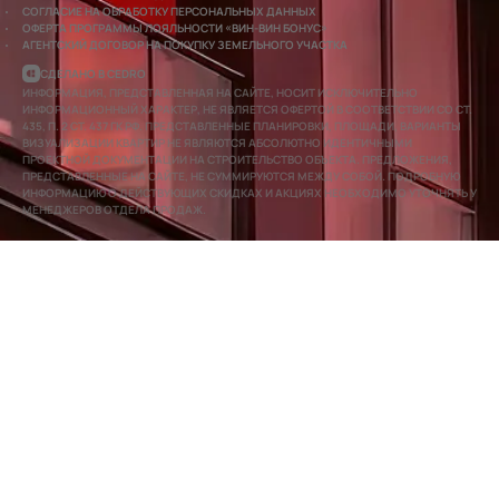
СОГЛАСИЕ НА ОБРАБОТКУ ПЕРСОНАЛЬНЫХ ДАННЫХ
ОФЕРТА ПРОГРАММЫ ЛОЯЛЬНОСТИ «ВИН-ВИН БОНУС»
АГЕНТСКИЙ ДОГОВОР НА ПОКУПКУ ЗЕМЕЛЬНОГО УЧАСТКА
СДЕЛАНО В CEDRO
ИНФОРМАЦИЯ, ПРЕДСТАВЛЕННАЯ НА САЙТЕ, НОСИТ ИСКЛЮЧИТЕЛЬНО
ИНФОРМАЦИОННЫЙ ХАРАКТЕР, НЕ ЯВЛЯЕТСЯ ОФЕРТОЙ В СООТВЕТСТВИИ СО СТ.
435, П. 2 СТ. 437 ГК РФ. ПРЕДСТАВЛЕННЫЕ ПЛАНИРОВКИ, ПЛОЩАДИ, ВАРИАНТЫ
ВИЗУАЛИЗАЦИИ КВАРТИР НЕ ЯВЛЯЮТСЯ АБСОЛЮТНО ИДЕНТИЧНЫМИ
ПРОЕКТНОЙ ДОКУМЕНТАЦИИ НА СТРОИТЕЛЬСТВО ОБЪЕКТА. ПРЕДЛОЖЕНИЯ,
ПРЕДСТАВЛЕННЫЕ НА САЙТЕ, НЕ СУММИРУЮТСЯ МЕЖДУ СОБОЙ. ПОДРОБНУЮ
ИНФОРМАЦИЮ О ДЕЙСТВУЮЩИХ СКИДКАХ И АКЦИЯХ НЕОБХОДИМО УТОЧНЯТЬ У
МЕНЕДЖЕРОВ ОТДЕЛА ПРОДАЖ.