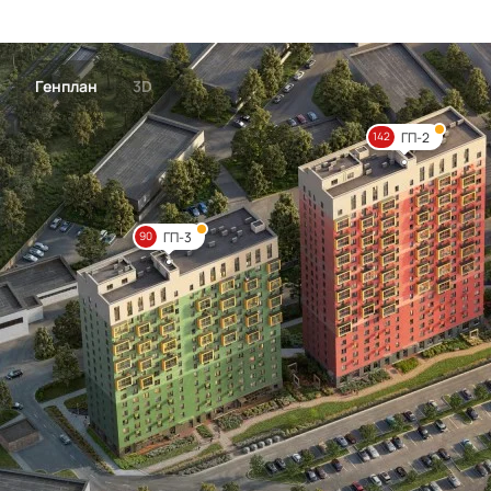
Генплан
3D
ГП-2
142
ГП-3
90