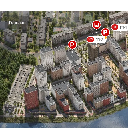
Генплан
ГП-1
281
ГП-2
105