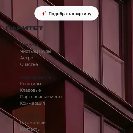
Подобрать квартиру
перейти на главную страницу
Проекты
Чистые Пруды
Астро
Счастье
Недвижимость
Квартиры
Кладовые
Парковочные места
Коммерция
Компания
О компании
Контакты