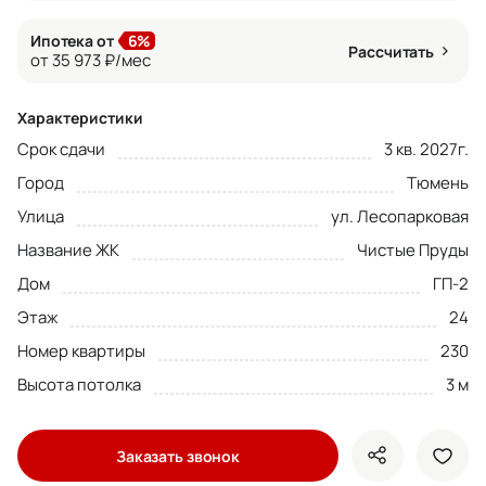
Ипотека от
6%
Рассчитать
от 35 973 ₽/мес
Характеристики
Срок сдачи
3 кв. 2027г.
Город
Тюмень
Улица
ул. Лесопарковая
Название ЖК
Чистые Пруды
Дом
ГП-2
Этаж
24
Номер квартиры
230
Высота потолка
3 м
Заказать звонок
показать кно
доба