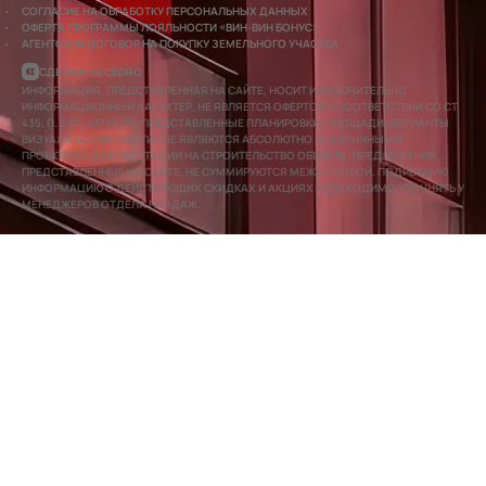
СОГЛАСИЕ НА ОБРАБОТКУ ПЕРСОНАЛЬНЫХ ДАННЫХ
ОФЕРТА ПРОГРАММЫ ЛОЯЛЬНОСТИ «ВИН-ВИН БОНУС»
АГЕНТСКИЙ ДОГОВОР НА ПОКУПКУ ЗЕМЕЛЬНОГО УЧАСТКА
СДЕЛАНО В CEDRO
ИНФОРМАЦИЯ, ПРЕДСТАВЛЕННАЯ НА САЙТЕ, НОСИТ ИСКЛЮЧИТЕЛЬНО
ИНФОРМАЦИОННЫЙ ХАРАКТЕР, НЕ ЯВЛЯЕТСЯ ОФЕРТОЙ В СООТВЕТСТВИИ СО СТ.
435, П. 2 СТ. 437 ГК РФ. ПРЕДСТАВЛЕННЫЕ ПЛАНИРОВКИ, ПЛОЩАДИ, ВАРИАНТЫ
ВИЗУАЛИЗАЦИИ КВАРТИР НЕ ЯВЛЯЮТСЯ АБСОЛЮТНО ИДЕНТИЧНЫМИ
ПРОЕКТНОЙ ДОКУМЕНТАЦИИ НА СТРОИТЕЛЬСТВО ОБЪЕКТА. ПРЕДЛОЖЕНИЯ,
ПРЕДСТАВЛЕННЫЕ НА САЙТЕ, НЕ СУММИРУЮТСЯ МЕЖДУ СОБОЙ. ПОДРОБНУЮ
ИНФОРМАЦИЮ О ДЕЙСТВУЮЩИХ СКИДКАХ И АКЦИЯХ НЕОБХОДИМО УТОЧНЯТЬ У
МЕНЕДЖЕРОВ ОТДЕЛА ПРОДАЖ.