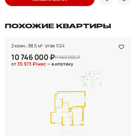
показать кно
доба
ПОХОЖИЕ КВАРТИРЫ
2 комн., 98.5 м² · этаж 1/24
10 746 000 ₽
11 940 000 ₽
от 35 973 ₽/мес
— в ипотеку