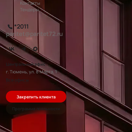
Контакты
Тендеры
*2011
paritet@paritet72.ru
Центральный офис
г. Тюмень, ул. 8 Марта, 1
Все офисы
Закрепить клиента
Программа лояльности