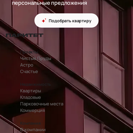
персональные предложения
Подобрать квартиру
перейти на главную страницу
Проекты
Чистые Пруды
Астро
Счастье
Недвижимость
Квартиры
Кладовые
Парковочные места
Коммерция
Компания
О компании