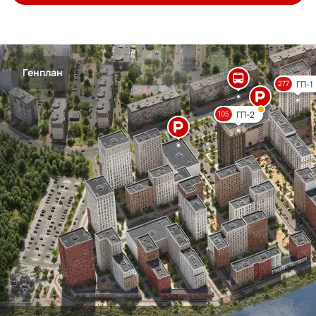
Генплан
ГП-1
277
ГП-2
105