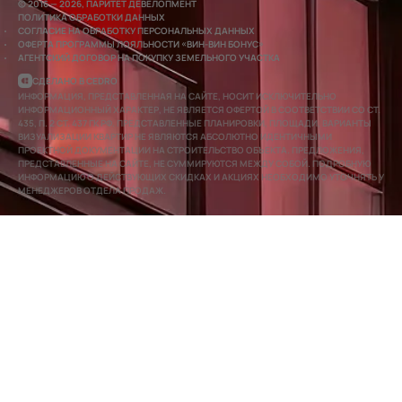
© 2016 — 2026, ПАРИТЕТ ДЕВЕЛОПМЕНТ
ПОЛИТИКА ОБРАБОТКИ ДАННЫХ
СОГЛАСИЕ НА ОБРАБОТКУ ПЕРСОНАЛЬНЫХ ДАННЫХ
ОФЕРТА ПРОГРАММЫ ЛОЯЛЬНОСТИ «ВИН-ВИН БОНУС»
АГЕНТСКИЙ ДОГОВОР НА ПОКУПКУ ЗЕМЕЛЬНОГО УЧАСТКА
СДЕЛАНО В CEDRO
ИНФОРМАЦИЯ, ПРЕДСТАВЛЕННАЯ НА САЙТЕ, НОСИТ ИСКЛЮЧИТЕЛЬНО
ИНФОРМАЦИОННЫЙ ХАРАКТЕР, НЕ ЯВЛЯЕТСЯ ОФЕРТОЙ В СООТВЕТСТВИИ СО СТ.
435, П. 2 СТ. 437 ГК РФ. ПРЕДСТАВЛЕННЫЕ ПЛАНИРОВКИ, ПЛОЩАДИ, ВАРИАНТЫ
ВИЗУАЛИЗАЦИИ КВАРТИР НЕ ЯВЛЯЮТСЯ АБСОЛЮТНО ИДЕНТИЧНЫМИ
ПРОЕКТНОЙ ДОКУМЕНТАЦИИ НА СТРОИТЕЛЬСТВО ОБЪЕКТА. ПРЕДЛОЖЕНИЯ,
ПРЕДСТАВЛЕННЫЕ НА САЙТЕ, НЕ СУММИРУЮТСЯ МЕЖДУ СОБОЙ. ПОДРОБНУЮ
ИНФОРМАЦИЮ О ДЕЙСТВУЮЩИХ СКИДКАХ И АКЦИЯХ НЕОБХОДИМО УТОЧНЯТЬ У
МЕНЕДЖЕРОВ ОТДЕЛА ПРОДАЖ.