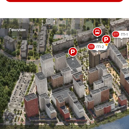
Генплан
ГП-1
277
ГП-2
105