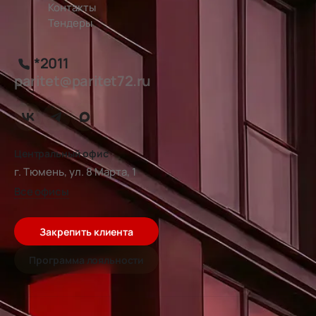
Контакты
Тендеры
*2011
paritet@paritet72.ru
Центральный офис
г. Тюмень, ул. 8 Марта, 1
Все офисы
Закрепить клиента
Программа лояльности