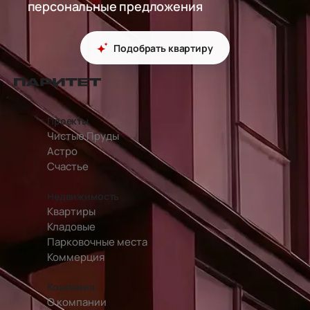
персональные предложения
Подобрать квартиру
перейти на главную страницу
Проекты
Чистые Пруды
Астро
Счастье
Недвижимость
Квартиры
Кладовые
Парковочные места
Коммерция
Компания
О компании