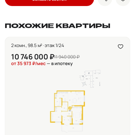
показать кно
доба
ПОХОЖИЕ КВАРТИРЫ
2 комн., 98.5 м² · этаж 1/24
10 746 000 ₽
11 940 000 ₽
от 35 973 ₽/мес
— в ипотеку