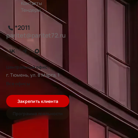
Контакты
Тендеры
*2011
paritet@paritet72.ru
Центральный офис
г. Тюмень, ул. 8 Марта, 1
Все офисы
Закрепить клиента
Программа лояльности