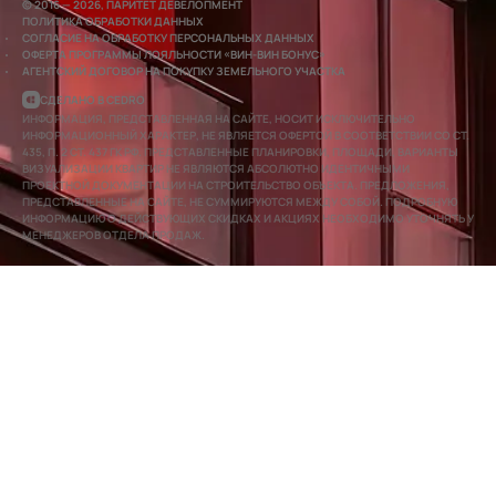
© 2016 — 2026, ПАРИТЕТ ДЕВЕЛОПМЕНТ
ПОЛИТИКА ОБРАБОТКИ ДАННЫХ
СОГЛАСИЕ НА ОБРАБОТКУ ПЕРСОНАЛЬНЫХ ДАННЫХ
ОФЕРТА ПРОГРАММЫ ЛОЯЛЬНОСТИ «ВИН-ВИН БОНУС»
АГЕНТСКИЙ ДОГОВОР НА ПОКУПКУ ЗЕМЕЛЬНОГО УЧАСТКА
СДЕЛАНО В CEDRO
ИНФОРМАЦИЯ, ПРЕДСТАВЛЕННАЯ НА САЙТЕ, НОСИТ ИСКЛЮЧИТЕЛЬНО
ИНФОРМАЦИОННЫЙ ХАРАКТЕР, НЕ ЯВЛЯЕТСЯ ОФЕРТОЙ В СООТВЕТСТВИИ СО СТ.
435, П. 2 СТ. 437 ГК РФ. ПРЕДСТАВЛЕННЫЕ ПЛАНИРОВКИ, ПЛОЩАДИ, ВАРИАНТЫ
ВИЗУАЛИЗАЦИИ КВАРТИР НЕ ЯВЛЯЮТСЯ АБСОЛЮТНО ИДЕНТИЧНЫМИ
ПРОЕКТНОЙ ДОКУМЕНТАЦИИ НА СТРОИТЕЛЬСТВО ОБЪЕКТА. ПРЕДЛОЖЕНИЯ,
ПРЕДСТАВЛЕННЫЕ НА САЙТЕ, НЕ СУММИРУЮТСЯ МЕЖДУ СОБОЙ. ПОДРОБНУЮ
ИНФОРМАЦИЮ О ДЕЙСТВУЮЩИХ СКИДКАХ И АКЦИЯХ НЕОБХОДИМО УТОЧНЯТЬ У
МЕНЕДЖЕРОВ ОТДЕЛА ПРОДАЖ.