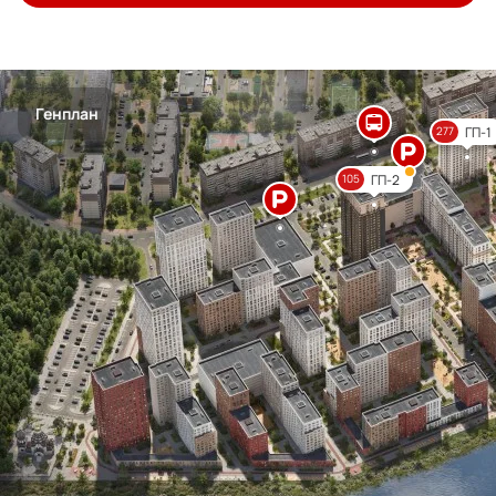
Генплан
ГП-1
277
ГП-2
105