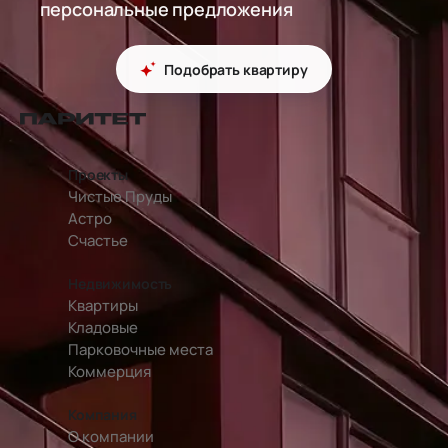
персональные предложения
Подобрать квартиру
перейти на главную страницу
Проекты
Чистые Пруды
Астро
Счастье
Недвижимость
Квартиры
Кладовые
Парковочные места
Коммерция
Компания
О компании