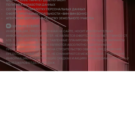
© 2016 — 2026, ПАРИТЕТ ДЕВЕЛОПМЕНТ
ПОЛИТИКА ОБРАБОТКИ ДАННЫХ
СОГЛАСИЕ НА ОБРАБОТКУ ПЕРСОНАЛЬНЫХ ДАННЫХ
ОФЕРТА ПРОГРАММЫ ЛОЯЛЬНОСТИ «ВИН-ВИН БОНУС»
АГЕНТСКИЙ ДОГОВОР НА ПОКУПКУ ЗЕМЕЛЬНОГО УЧАСТКА
СДЕЛАНО В CEDRO
ИНФОРМАЦИЯ, ПРЕДСТАВЛЕННАЯ НА САЙТЕ, НОСИТ ИСКЛЮЧИТЕЛЬНО
ИНФОРМАЦИОННЫЙ ХАРАКТЕР, НЕ ЯВЛЯЕТСЯ ОФЕРТОЙ В СООТВЕТСТВИИ СО СТ.
435, П. 2 СТ. 437 ГК РФ. ПРЕДСТАВЛЕННЫЕ ПЛАНИРОВКИ, ПЛОЩАДИ, ВАРИАНТЫ
ВИЗУАЛИЗАЦИИ КВАРТИР НЕ ЯВЛЯЮТСЯ АБСОЛЮТНО ИДЕНТИЧНЫМИ
ПРОЕКТНОЙ ДОКУМЕНТАЦИИ НА СТРОИТЕЛЬСТВО ОБЪЕКТА. ПРЕДЛОЖЕНИЯ,
ПРЕДСТАВЛЕННЫЕ НА САЙТЕ, НЕ СУММИРУЮТСЯ МЕЖДУ СОБОЙ. ПОДРОБНУЮ
ИНФОРМАЦИЮ О ДЕЙСТВУЮЩИХ СКИДКАХ И АКЦИЯХ НЕОБХОДИМО УТОЧНЯТЬ У
МЕНЕДЖЕРОВ ОТДЕЛА ПРОДАЖ.