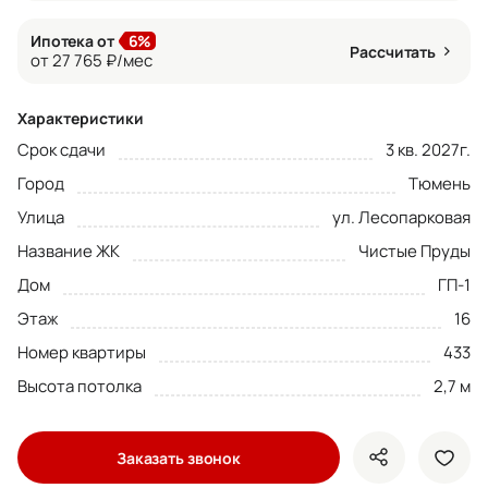
Ипотека от
6%
Рассчитать
от 27 765 ₽/мес
Характеристики
Срок сдачи
3 кв. 2027г.
Город
Тюмень
Улица
ул. Лесопарковая
Название ЖК
Чистые Пруды
Дом
ГП-1
Этаж
16
Номер квартиры
433
Высота потолка
2,7 м
Заказать звонок
показать кно
доба