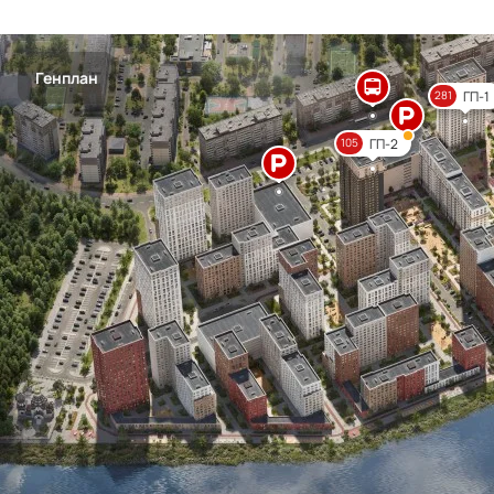
Генплан
ГП-1
281
ГП-2
105