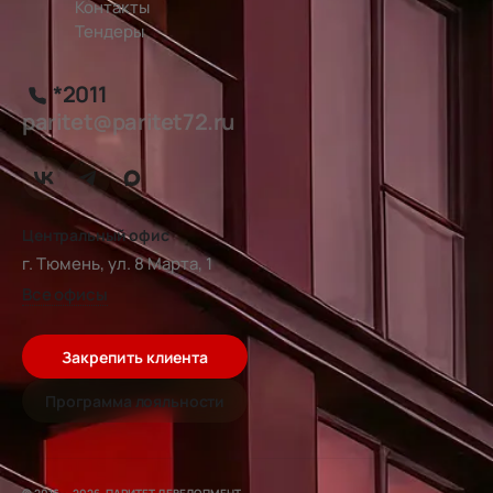
Контакты
Тендеры
*2011
paritet@paritet72.ru
Центральный офис
г. Тюмень, ул. 8 Марта, 1
Все офисы
Закрепить клиента
Программа лояльности