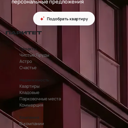
персональные предложения
Подобрать квартиру
перейти на главную страницу
Проекты
Чистые Пруды
Астро
Счастье
Недвижимость
Квартиры
Кладовые
Парковочные места
Коммерция
Компания
О компании