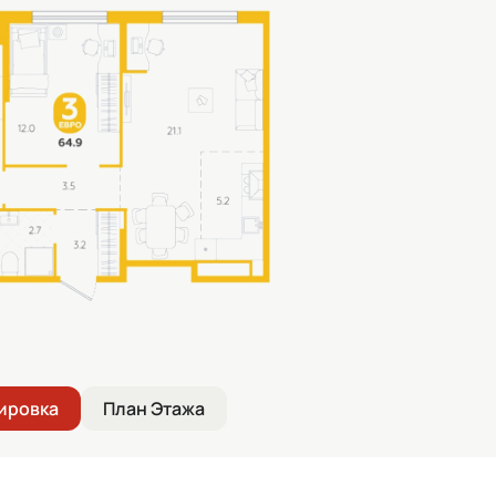
ировка
План Этажа