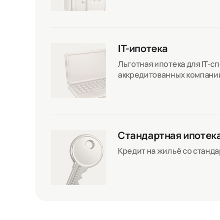
IT-ипотека
Льготная ипотека для IT-с
аккредитованных компани
Стандартная ипотек
Кредит на жильё со станд