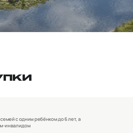
УПКИ
емей с одним ребёнком до 6 лет, а
ом-инвалидом