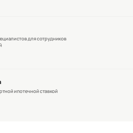
пециалистов для сотрудников
й
а
артной ипотечной ставкой