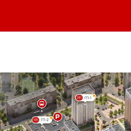
ГП-1
281
ГП-2
105
Цве