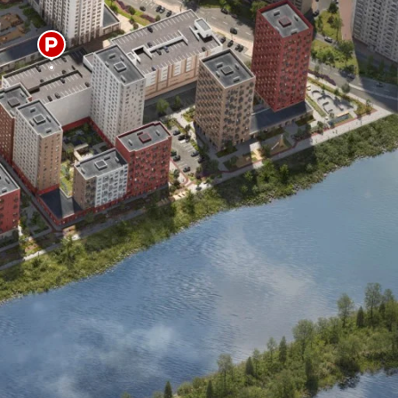
ез цвета
ртира
7 830 000 ₽
елка
0 ₽
го
7 830 000 ₽
Сохранить и закрыть