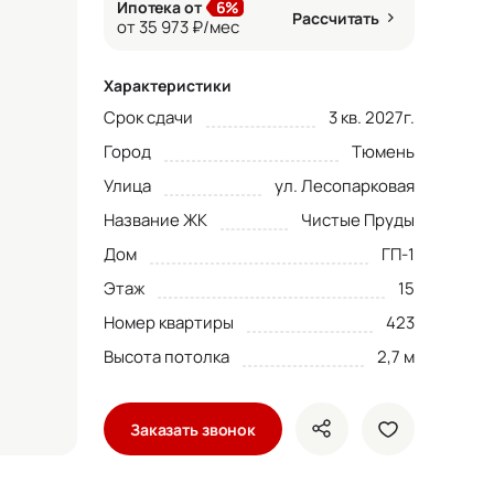
Ипотека от
6%
Рассчитать
от 35 973 ₽/мес
Характеристики
Срок сдачи
3 кв. 2027г.
Город
Тюмень
Улица
ул. Лесопарковая
Название ЖК
Чистые Пруды
Дом
ГП-1
Этаж
15
Номер квартиры
423
Высота потолка
2,7 м
Заказать звонок
показать кнопки ше
добавить в 