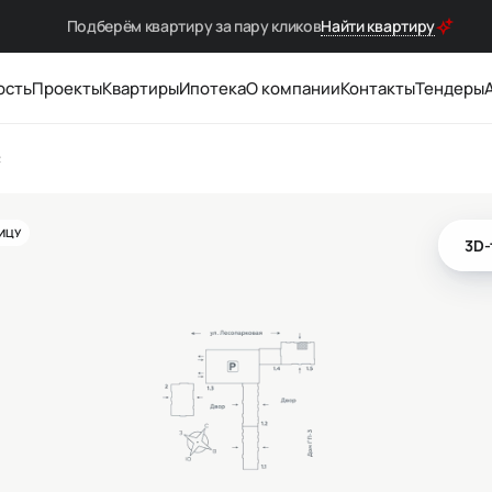
Подберём квартиру за
пару кликов
Найти квартиру
ость
Проекты
Квартиры
Ипотека
О компании
Контакты
Тендеры
²
ЛИЦУ
3D-