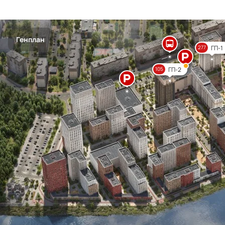
Генплан
ГП-1
277
ГП-2
105