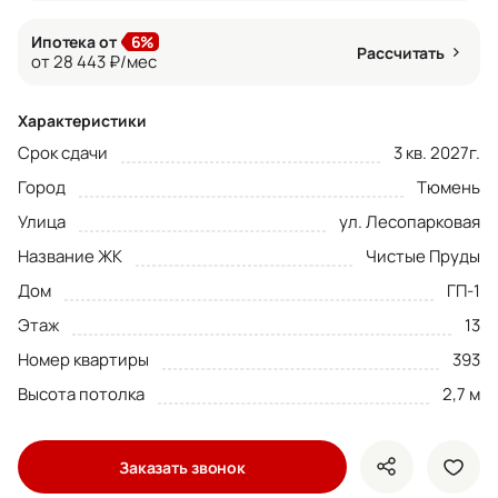
Ипотека от
6%
Рассчитать
от 28 443 ₽/мес
Характеристики
Срок сдачи
3 кв. 2027г.
Город
Тюмень
Улица
ул. Лесопарковая
Название ЖК
Чистые Пруды
Дом
ГП-1
Этаж
13
Номер квартиры
393
Высота потолка
2,7 м
Заказать звонок
показать кно
доба