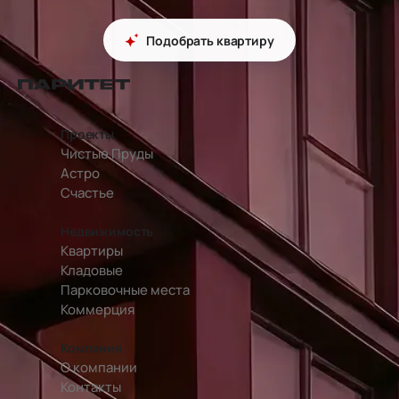
Подобрать квартиру
перейти на главную страницу
Проекты
Чистые Пруды
Астро
Счастье
Недвижимость
Квартиры
Кладовые
Парковочные места
Коммерция
Компания
О компании
Контакты