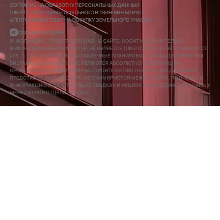
СОГЛАСИЕ НА ОБРАБОТКУ ПЕРСОНАЛЬНЫХ ДАННЫХ
ОФЕРТА ПРОГРАММЫ ЛОЯЛЬНОСТИ «ВИН-ВИН БОНУС»
АГЕНТСКИЙ ДОГОВОР НА ПОКУПКУ ЗЕМЕЛЬНОГО УЧАСТКА
СДЕЛАНО В CEDRO
ИНФОРМАЦИЯ, ПРЕДСТАВЛЕННАЯ НА САЙТЕ, НОСИТ ИСКЛЮЧИТЕЛЬНО
ИНФОРМАЦИОННЫЙ ХАРАКТЕР, НЕ ЯВЛЯЕТСЯ ОФЕРТОЙ В СООТВЕТСТВИИ СО СТ.
435, П. 2 СТ. 437 ГК РФ. ПРЕДСТАВЛЕННЫЕ ПЛАНИРОВКИ, ПЛОЩАДИ, ВАРИАНТЫ
ВИЗУАЛИЗАЦИИ КВАРТИР НЕ ЯВЛЯЮТСЯ АБСОЛЮТНО ИДЕНТИЧНЫМИ
ПРОЕКТНОЙ ДОКУМЕНТАЦИИ НА СТРОИТЕЛЬСТВО ОБЪЕКТА. ПРЕДЛОЖЕНИЯ,
ПРЕДСТАВЛЕННЫЕ НА САЙТЕ, НЕ СУММИРУЮТСЯ МЕЖДУ СОБОЙ. ПОДРОБНУЮ
ИНФОРМАЦИЮ О ДЕЙСТВУЮЩИХ СКИДКАХ И АКЦИЯХ НЕОБХОДИМО УТОЧНЯТЬ У
МЕНЕДЖЕРОВ ОТДЕЛА ПРОДАЖ.