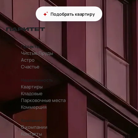
Подобрать квартиру
перейти на главную страницу
Проекты
Чистые Пруды
Астро
Счастье
Недвижимость
Квартиры
Кладовые
Парковочные места
Коммерция
Компания
О компании
Контакты