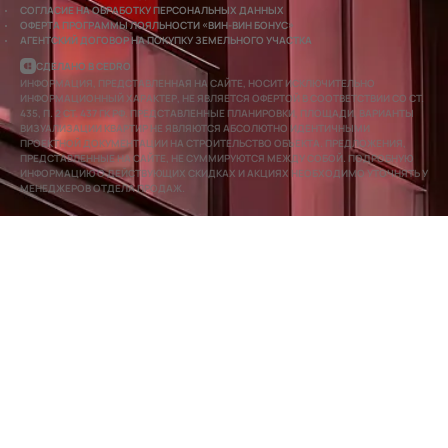
СОГЛАСИЕ НА ОБРАБОТКУ ПЕРСОНАЛЬНЫХ ДАННЫХ
ОФЕРТА ПРОГРАММЫ ЛОЯЛЬНОСТИ «ВИН-ВИН БОНУС»
АГЕНТСКИЙ ДОГОВОР НА ПОКУПКУ ЗЕМЕЛЬНОГО УЧАСТКА
СДЕЛАНО В CEDRO
ИНФОРМАЦИЯ, ПРЕДСТАВЛЕННАЯ НА САЙТЕ, НОСИТ ИСКЛЮЧИТЕЛЬНО
ИНФОРМАЦИОННЫЙ ХАРАКТЕР, НЕ ЯВЛЯЕТСЯ ОФЕРТОЙ В СООТВЕТСТВИИ СО СТ.
435, П. 2 СТ. 437 ГК РФ. ПРЕДСТАВЛЕННЫЕ ПЛАНИРОВКИ, ПЛОЩАДИ, ВАРИАНТЫ
ВИЗУАЛИЗАЦИИ КВАРТИР НЕ ЯВЛЯЮТСЯ АБСОЛЮТНО ИДЕНТИЧНЫМИ
ПРОЕКТНОЙ ДОКУМЕНТАЦИИ НА СТРОИТЕЛЬСТВО ОБЪЕКТА. ПРЕДЛОЖЕНИЯ,
ПРЕДСТАВЛЕННЫЕ НА САЙТЕ, НЕ СУММИРУЮТСЯ МЕЖДУ СОБОЙ. ПОДРОБНУЮ
ИНФОРМАЦИЮ О ДЕЙСТВУЮЩИХ СКИДКАХ И АКЦИЯХ НЕОБХОДИМО УТОЧНЯТЬ У
МЕНЕДЖЕРОВ ОТДЕЛА ПРОДАЖ.