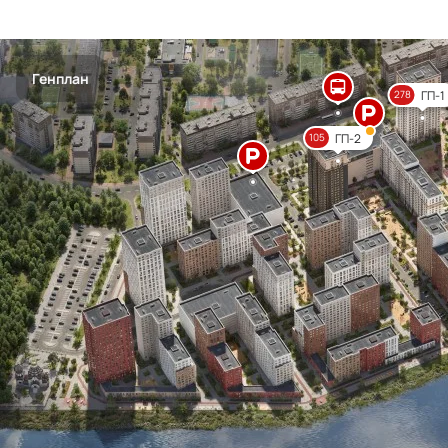
Генплан
ГП-1
278
ГП-2
105