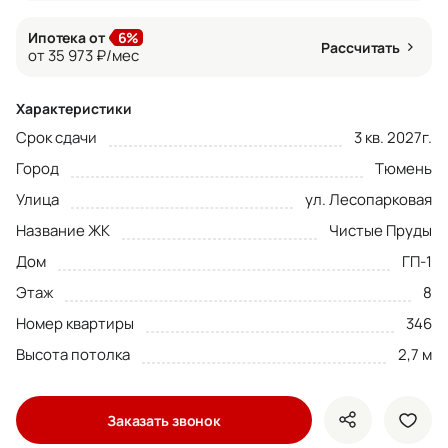
Ипотека от
6%
Рассчитать
от 35 973 ₽/мес
Характеристики
Срок сдачи
3 кв. 2027г.
Город
Тюмень
Улица
ул. Лесопарковая
Название ЖК
Чистые Пруды
Дом
ГП-1
Этаж
8
Номер квартиры
346
Высота потолка
2,7 м
Заказать звонок
показать кно
доба