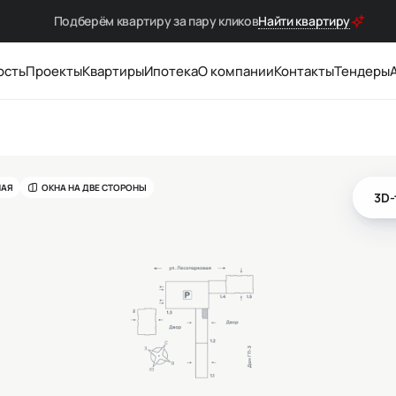
Подберём квартиру за
пару кликов
Найти квартиру
ость
Проекты
Квартиры
Ипотека
О компании
Контакты
Тендеры
НАЯ
ОКНА НА ДВЕ СТОРОНЫ
3D-