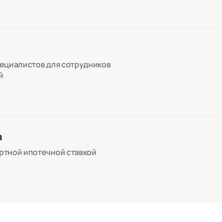
пециалистов для сотрудников
й
а
артной ипотечной ставкой