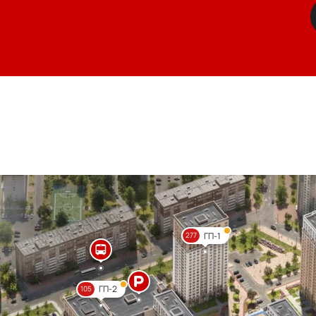
ГП-1
277
ГП-2
105
Цве