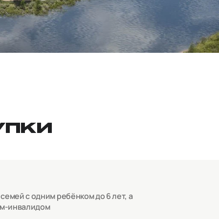
УПКИ
емей с одним ребёнком до 6 лет, а
ом-инвалидом