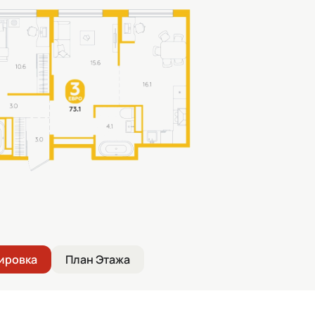
ировка
План Этажа