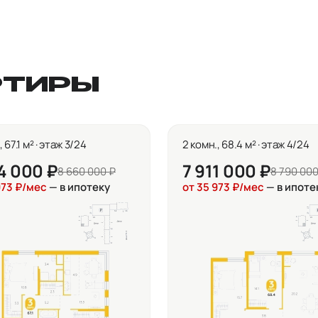
РТИРЫ
 67.1 м² · этаж 3/24
2 комн., 68.4 м² · этаж 4/24
4 000 ₽
7 911 000 ₽
8 660 000 ₽
8 790 000
973 ₽/мес
— в ипотеку
от 35 973 ₽/мес
— в ипоте