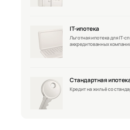
IT-ипотека
Льготная ипотека для IT-с
аккредитованных компани
Стандартная ипотек
Кредит на жильё со станд