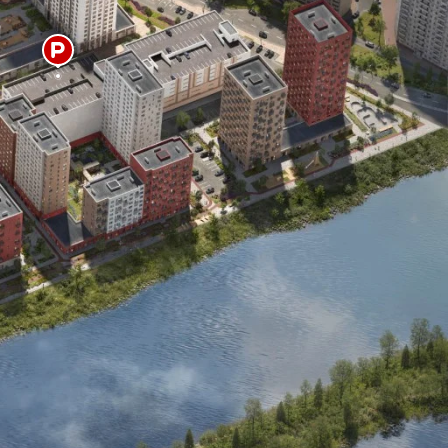
ез цвета
ртира
9 025 000 ₽
елка
0 ₽
го
9 025 000 ₽
Сохранить и закрыть