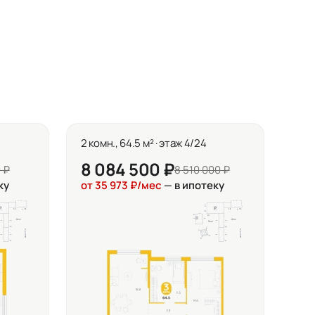
2 комн., 64.5 м² · этаж 4/24
8 084 500 ₽
 ₽
8 510 000 ₽
ку
от 35 973 ₽/мес
— в ипотеку