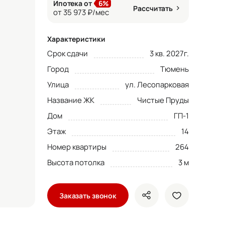
Ипотека от
6%
Рассчитать
от 35 973 ₽/мес
Характеристики
Срок сдачи
3 кв. 2027г.
Город
Тюмень
Улица
ул. Лесопарковая
Название ЖК
Чистые Пруды
Дом
ГП-1
Этаж
14
Номер квартиры
264
Высота потолка
3 м
Заказать звонок
показать кнопки ше
добавить в 