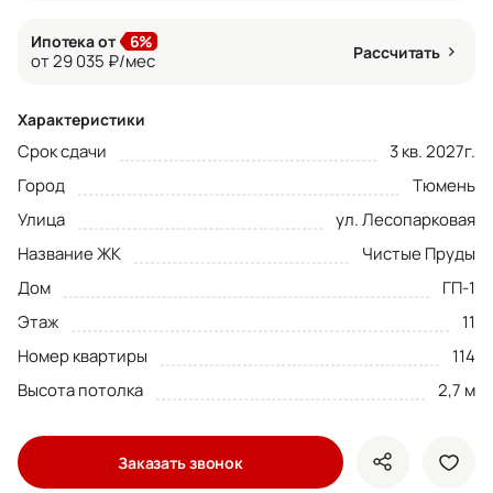
Ипотека от
6%
Рассчитать
от 29 035 ₽/мес
Характеристики
Срок сдачи
3 кв. 2027г.
Город
Тюмень
Улица
ул. Лесопарковая
Название ЖК
Чистые Пруды
Дом
ГП-1
Этаж
11
Номер квартиры
114
Высота потолка
2,7 м
Заказать звонок
показать кно
доба