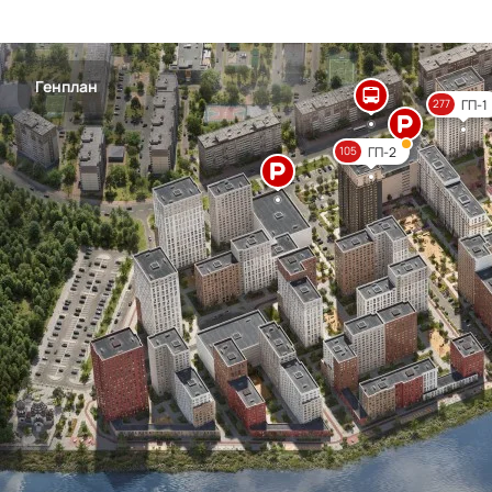
Генплан
ГП-1
277
ГП-2
105