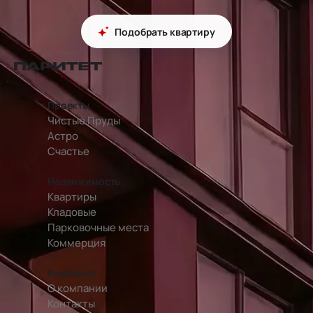
Подобрать квартиру
перейти на главную страницу
Проекты
Чистые Пруды
Астро
Счастье
Недвижимость
Квартиры
Кладовые
Парковочные места
Коммерция
Компания
О компании
Контакты