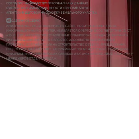
СОГЛАСИЕ НА ОБРАБОТКУ ПЕРСОНАЛЬНЫХ ДАННЫХ
ОФЕРТА ПРОГРАММЫ ЛОЯЛЬНОСТИ «ВИН-ВИН БОНУС»
АГЕНТСКИЙ ДОГОВОР НА ПОКУПКУ ЗЕМЕЛЬНОГО УЧАСТКА
СДЕЛАНО В CEDRO
ИНФОРМАЦИЯ, ПРЕДСТАВЛЕННАЯ НА САЙТЕ, НОСИТ ИСКЛЮЧИТЕЛЬНО
ИНФОРМАЦИОННЫЙ ХАРАКТЕР, НЕ ЯВЛЯЕТСЯ ОФЕРТОЙ В СООТВЕТСТВИИ СО СТ.
435, П. 2 СТ. 437 ГК РФ. ПРЕДСТАВЛЕННЫЕ ПЛАНИРОВКИ, ПЛОЩАДИ, ВАРИАНТЫ
ВИЗУАЛИЗАЦИИ КВАРТИР НЕ ЯВЛЯЮТСЯ АБСОЛЮТНО ИДЕНТИЧНЫМИ
ПРОЕКТНОЙ ДОКУМЕНТАЦИИ НА СТРОИТЕЛЬСТВО ОБЪЕКТА. ПРЕДЛОЖЕНИЯ,
ПРЕДСТАВЛЕННЫЕ НА САЙТЕ, НЕ СУММИРУЮТСЯ МЕЖДУ СОБОЙ. ПОДРОБНУЮ
ИНФОРМАЦИЮ О ДЕЙСТВУЮЩИХ СКИДКАХ И АКЦИЯХ НЕОБХОДИМО УТОЧНЯТЬ У
МЕНЕДЖЕРОВ ОТДЕЛА ПРОДАЖ.